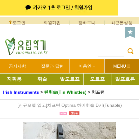
로그인
회원가입
장바구니
최근본상품
공지사항
질문과 답변
이용안내
MENU
지휘봉
휘슬
발도르프
오르프
알프호른
Irish Instruments
>
틴휘슬(Tin Whistles)
>
치프턴
[신규모델 입고]치프턴 Optima 하이휘슬 D키(Tunable)