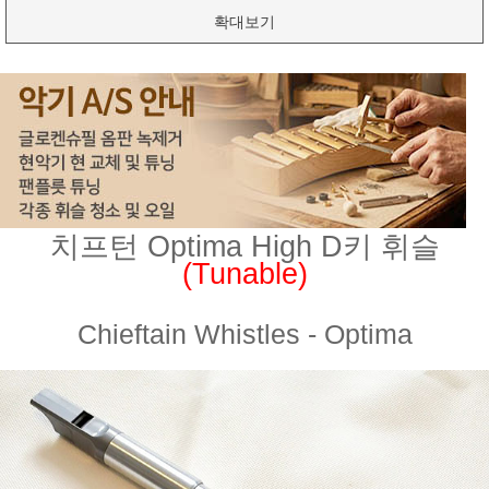
확대보기
치프턴 Optima High D키 휘슬
(Tunable)
Chieftain Whistles - Optima