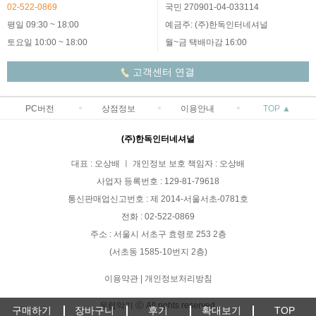
02-522-0869
국민 270901-04-033114
평일 09:30 ~ 18:00
예금주: (주)한독인터네셔널
토요일 10:00 ~ 18:00
월~금 택배마감 16:00
고객센터 연결
PC버전
상점정보
이용안내
TOP ▲
(주)한독인터네셔널
대표 : 오상배 ㅣ 개인정보 보호 책임자 : 오상배
사업자 등록번호 : 129-81-79618
통신판매업신고번호 : 제 2014-서울서초-0781호
전화 : 02-522-0869
주소 : 서울시 서초구 효령로 253 2층
(서초동 1585-10번지 2층)
이용약관
|
개인정보처리방침
유럽악기 ⓒ All rights reserved.
구매하기
장바구니
후기
확대보기
TOP