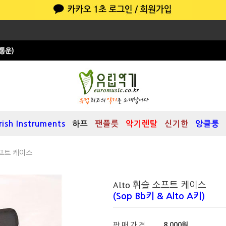
Irish Instruments
하프
팬플릇
악기렌탈
신기한
앙클룽
소프트 케이스
Alto 휘슬 소프트 케이스
(Sop Bb키 & Alto A키)
판 매 가 격
8,000
원