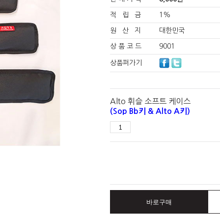
적 립 금
1%
원 산 지
대한민국
상 품 코 드
9001
상품퍼가기
Alto 휘슬 소프트 케이스
(Sop Bb키 & Alto A키)
바로구매