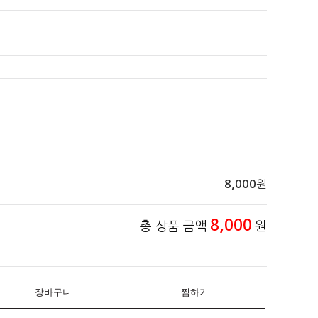
원
8,000
8,000
총 상품 금액
원
장바구니
찜하기