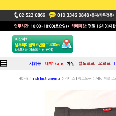
지휘봉
대박 Sale
차임
발도르프
오르프
HOME
케이스 I 청소도구
>
Irish Instruments
>
> Alto 휘슬 
(Sop Bb키 & Alto A키)