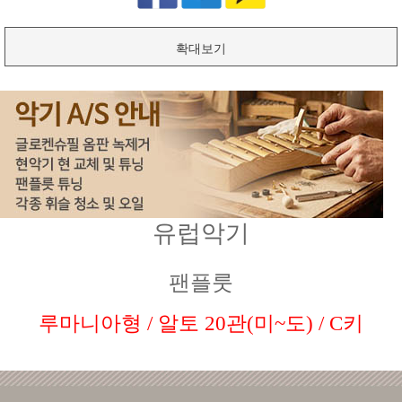
확대보기
유럽악기
팬플룻
루마니아형 / 알토 20관(미~도) / C키