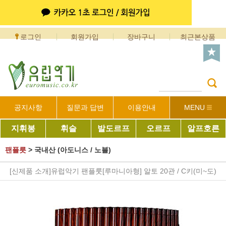
로그인
회원가입
장바구니
최근본상품
공지사항
질문과 답변
이용안내
MENU
지휘봉
휘슬
발도르프
오르프
알프호른
팬플릇
>
국내산 (아도니스 / 노블)
[신제품 소개]유럽악기 팬플룻[루마니아형] 알토 20관 / C키(미~도)