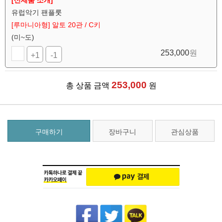
[신제품 소개]
유럽악기 팬플룻
[루마니아형] 알토 20관 / C키
(미~도)
253,000
원
+1
-1
253,000
총 상품 금액
원
구매하기
장바구니
관심상품