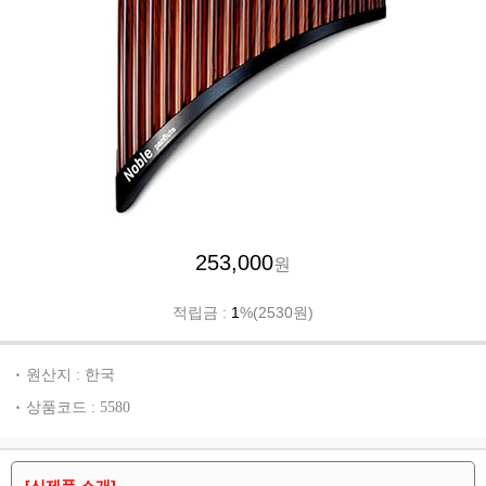
253,000
원
적립금 :
1
%(2530원)
원산지 : 한국
상품코드 : 5580