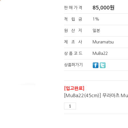
85,000
원
판 매 가 격
적 립 금
1%
원 산 지
일본
제 조 사
Muramatsu
상 품 코 드
MuBa22
상품퍼가기
[입고완료]
[MuBa22(45cm)] 무라마츠 Mu