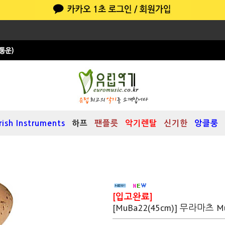
Irish Instruments
하프
팬플릇
악기렌탈
신기한
앙클룽
[입고완료]
[MuBa22(45cm)] 무라마츠 M