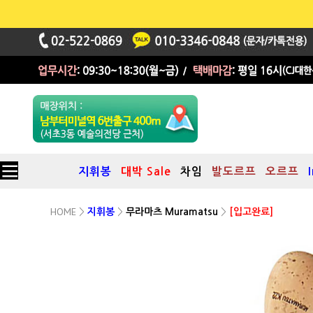
지휘봉
대박 Sale
차임
발도르프
오르프
HOME
>
지휘봉
>
무라마츠 Muramatsu
>
[입고완료]
[MuBa22(45cm)] 무라마츠 Muramatsu Maple 지휘봉