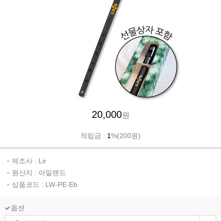
20,000
원
적립금 :
1
%(200원)
제조사 : Lir
원산지 : 아일랜드
상품코드 : LW-PE-Eb
옵션