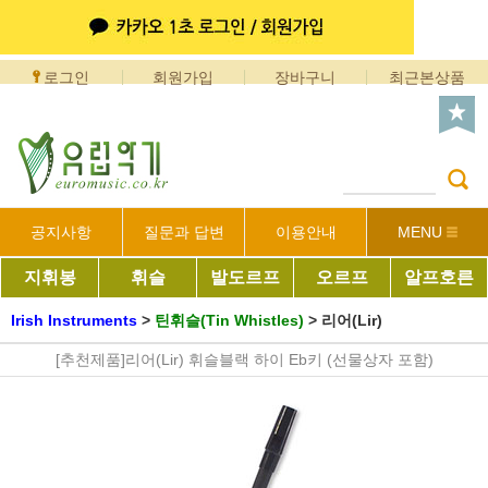
로그인
회원가입
장바구니
최근본상품
공지사항
질문과 답변
이용안내
MENU
지휘봉
휘슬
발도르프
오르프
알프호른
Irish Instruments
>
틴휘슬(Tin Whistles)
>
리어(Lir)
[추천제품]리어(Lir) 휘슬블랙 하이 Eb키 (선물상자 포함)