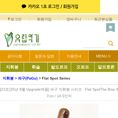
로그인
회원가입
장바구니
최근본상품
공지사항
질문과 답변
이용안내
MENU
지휘봉
휘슬
발도르프
오르프
알프호른
지휘봉
>
파구(PaGu)
>
Flat Spot Series
[213] [25년 8월 Upgrade제품] 파구 지휘봉 시리즈 : Flat SpotThe Bow 3
7cm / 14.5인치