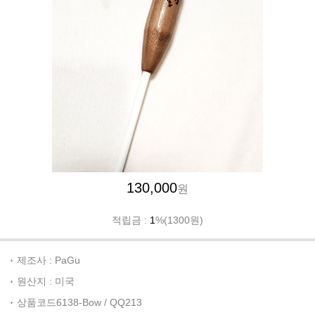
130,000
원
적립금 :
1
%(1300원)
제조사 : PaGu
원산지 : 미국
상품코드6138-Bow / QQ213