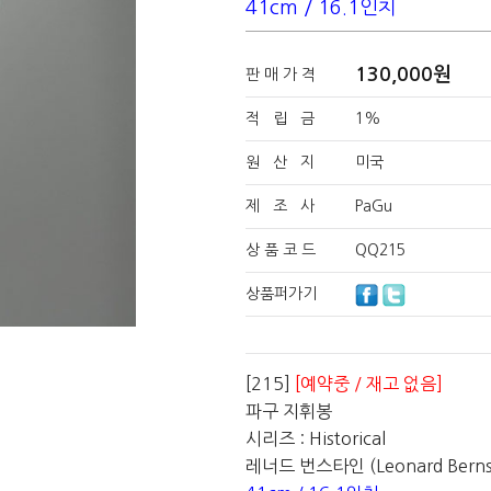
41cm / 16.1인치
130,000
원
판 매 가 격
적 립 금
1%
원 산 지
미국
제 조 사
PaGu
상 품 코 드
QQ215
상품퍼가기
[215]
[예약중 / 재고 없음]
파구 지휘봉
시리즈 : Historical
레너드 번스타인 (Leonard Bernst