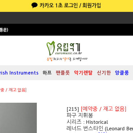
Irish Instruments
하프
팬플릇
악기렌탈
신기한
앙클룽
중 / 재고 없음]
[215]
[예약중 / 재고 없음]
파구 지휘봉
시리즈 : Historical
레너드 번스타인 (Leonard Bern