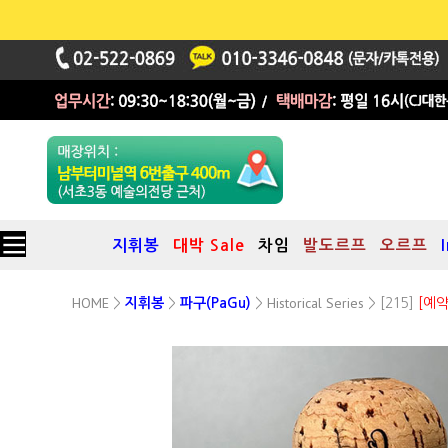
지휘봉
대박 Sale
차임
발도르프
오르프
HOME
Historical Series
>
지휘봉
>
파구(PaGu)
>
> [215]
[예약
파구 지휘봉
시리즈 : Historical
레너드 번스타인 (Leonard Bernstein)