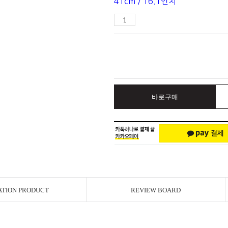
41cm / 16.1인치
바로구매
ATION PRODUCT
REVIEW BOARD