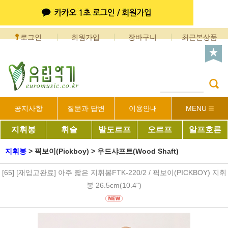
로그인
회원가입
장바구니
최근본상품
공지사항
질문과 답변
이용안내
MENU
지휘봉
휘슬
발도르프
오르프
알프호른
지휘봉
>
픽보이(Pickboy)
>
우드샤프트(Wood Shaft)
[65] [재입고완료] 아주 짧은 지휘봉FTK-220/2 / 픽보이(PICKBOY) 지휘
봉 26.5cm(10.4")