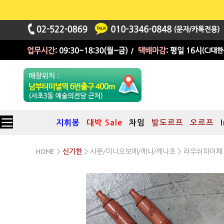
지휘봉
대박 Sale
차임
발도르프
오르프
HOME
사푼/미니오보에/께나/께나초
>
신기한
>
> 라우쉬파이페 Ra