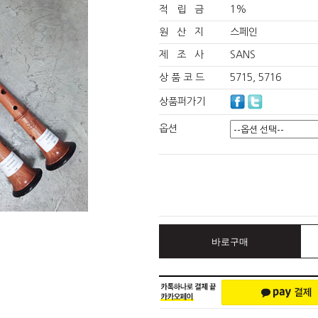
적 립 금
1%
원 산 지
스페인
제 조 사
SANS
상 품 코 드
5715, 5716
상품퍼가기
옵션
바로구매