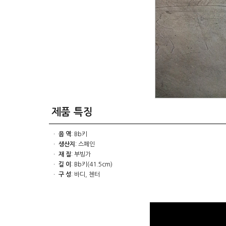
제품 특징
ㆍ
음 역
: Bb키
ㆍ
생산지
: 스페인
ㆍ
재 질
: 부빙가
ㆍ
길 이
: Bb키(41.5cm)
ㆍ
구 성
: 바디, 첸터