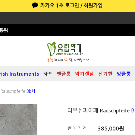
Irish Instruments
하프
팬플릇
악기렌탈
신기한
앙클룽
uschpfeife
Bb키
라우쉬파이페 Rauschpfeife
B
385,000원
판 매 가 격