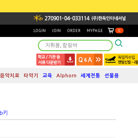
LOGIN
JOIN
ORDER
MYPAGE
0
음악치료
타악기
교육
Alphorn
세계전통
선물용
b키