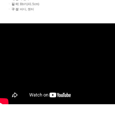
ㆍ
길 이
: Bb키(41.5cm)
ㆍ
구 성
: 바디, 첸터