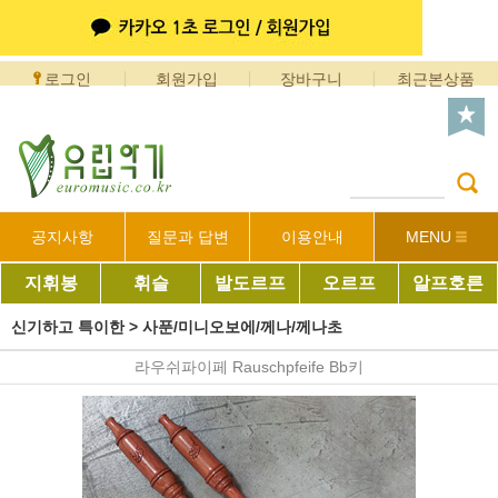
로그인
회원가입
장바구니
최근본상품
공지사항
질문과 답변
이용안내
MENU
지휘봉
휘슬
발도르프
오르프
알프호른
신기하고 특이한
>
사푼/미니오보에/께나/께나초
라우쉬파이페 Rauschpfeife Bb키