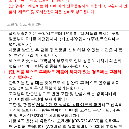
오니 이용에 착오 없으시기 바랍니다.
(단,구매시- 배송비는 위 표에 따라 전국동일하게 적용되고, 교환이나 반
품시- 제주도 및 도서산간지역은 실비로 청구됩니다.)
교환 및 반품, 환불 안내
품질보증기간은 구입일로부터 1년이며, 각 제품의 출시는 구입
일로부터 6개월 이전입니다. (제조자/수입자: (주)한독인터네셔
널/유럽악기)
제품을 받으신 후 교환 및 반품을 신청 하실 수 있는 기간은 제품
의 특성상 7일 이내 입니다.
테스트 하셨거나 고객님의 부주의로 인해 상품의 가치가 훼손되
었을 경우에는 반품 및 환불이 불가능합니다.
(단, 제품 테스트 후에라도 제품에 하자가 있는 경우에는 교환처
리가 됩니다.)
관악기는 입을 대는 것이므로 배송 완료 후 테스트 연주를 하지
않으셨어도 반품 및 환불이 불가능합니다.
고객님의 단순변심으로 인한 교환 및 반품시에는 왕복택배비
(7,000원)를 부담해 주셔야 합니다.
교환 및 환불은
제품수거 후 상품의 상태여부를 확인
하고 신속히
처리해 드립니다. (왕복 택배비 7,000원 고객님 부담. / 단, 제주
도 및 도서산간지역은 실비청구됩니다.)
제품 A/S 발생 시 유럽악기 고객센터(02-522-0869)로 연락주시
면 처리해 드립니다. (A/S비용 및 왕복 택배비 7,000원 고객님 부