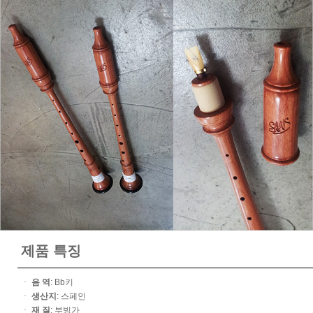
제품 특징
ㆍ
음 역
: Bb키
ㆍ
생산지
: 스페인
ㆍ
재 질
: 부빙가