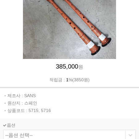
385,000
원
적립금 :
1
%(3850원)
제조사 : SANS
원산지 : 스페인
상품코드 : 5715, 5716
옵션