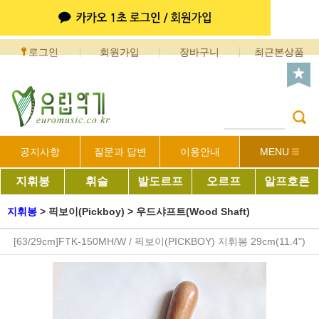
로그인
회원가입
장바구니
최근본상품
공지사항
질문과 답변
이용안내
MENU
지휘봉
휘슬
발도르프
오르프
알프호른
지휘봉
>
픽보이(Pickboy)
>
우드샤프트(Wood Shaft)
[63/29cm]FTK-150MH/W / 픽보이(PICKBOY) 지휘봉 29cm(11.4")