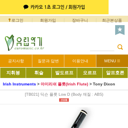
로그인
회원가입
장바구니
최근본상품
공지사항
질문과 답변
이용안내
MENU
지휘봉
휘슬
발도르프
오르프
알프호른
Irish Instruments
>
아이리쉬 플릇(Irish Flute)
>
Tony Dixon
[TB021] 딕슨 플릇 Low D (Body 재질 : ABS)