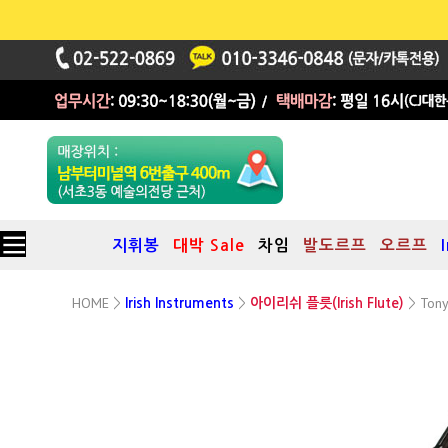
지휘봉
대박 Sale
차임
발도르프
오르프
HOME
Tony
>
Irish Instruments
>
아이리쉬 플릇(Irish Flute)
>
DX108Bb 토니 딕슨 알토플릇 Bb키