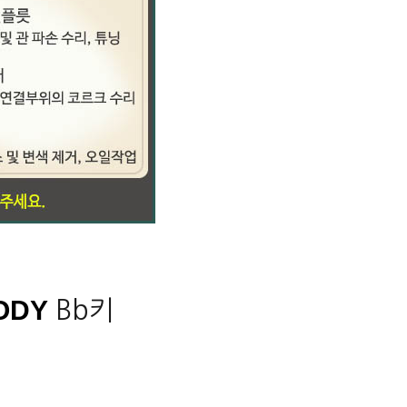
BODY
Bb키