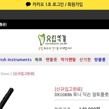
Irish Instruments
하프
팬플릇
악기렌탈
신기한
앙클룽
 Dixon
>
[신규입고완료]
[신규입고완료]
DX108Bb 토니 딕슨 알토플릇