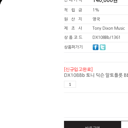
140,000
원
판 매 가 격
적 립 금
1%
원 산 지
영국
제 조 사
Tony Dixon Music
상 품 코 드
DX108Bb/1361
상품퍼가기
[신규입고완료]
DX108Bb 토니 딕슨 알토플릇 B
바로구매