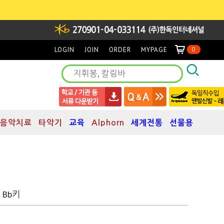
LOGIN
JOIN
ORDER
MYPAGE
0
음악치료
타악기
교육
Alphorn
세계전통
선물용
 Bb키