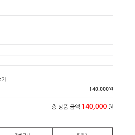
b키
원
140,000
140,000
총 상품 금액
원
장바구니
찜하기