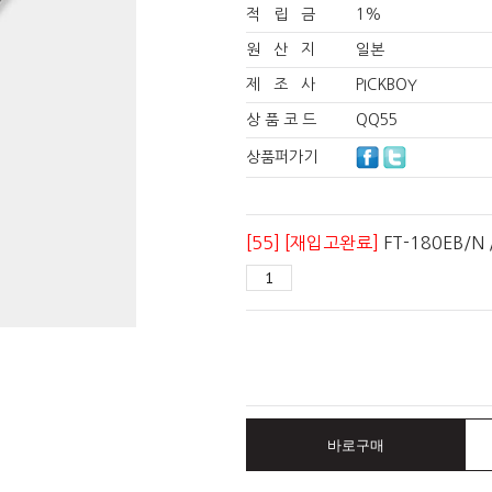
적 립 금
1%
원 산 지
일본
제 조 사
PICKBOY
상 품 코 드
QQ55
상품퍼가기
[55] [재입고완료]
FT-180EB/N
바로구매