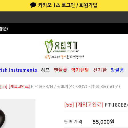
Irish Instruments
하프
팬플릇
악기렌탈
신기한
앙클룽
[55] [재입고완료]
FT-180EB/N / 픽보이(PICKBOY) 지휘봉 38cm(15")
FT-180EB
[55] [재입고완료]
55,000
원
판 매 가 격