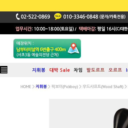
지휘봉
대박 Sale
차임
발도르프
오르프
HOME
픽보이(Pickboy)
우드샤프트(Wood Shaft)
>
지휘봉
>
>
>