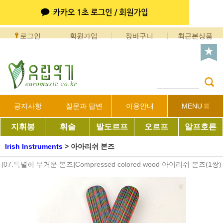
로그인
회원가입
장바구니
최근본상품
공지사항
질문과 답변
이용안내
MENU
지휘봉
휘슬
발도르프
오르프
알프호른
Irish Instruments
>
아아리쉬 본즈
[07.특별히 무거운 본즈]Compressed colored wood 아이리쉬 본즈(1쌍)