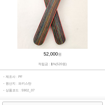
52,000
원
적립금 :
1
%(520원)
제조사 : PF
원산지 : 파키스탄
상품코드 : 5902_07