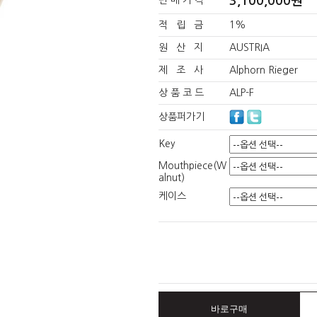
3,100,000원
판 매 가 격
적 립 금
1%
원 산 지
AUSTRIA
제 조 사
Alphorn Rieger
상 품 코 드
ALP-F
상품퍼가기
Key
Mouthpiece(W
alnut)
케이스
바로구매