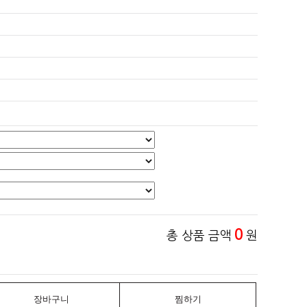
0
총 상품 금액
원
장바구니
찜하기