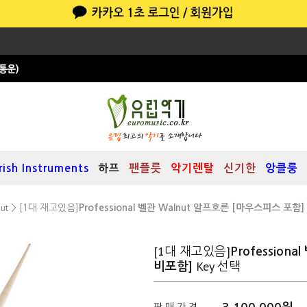
Irish Instruments
하프
팬플릇
악기렌탈
신기한
앙클룽
ut
> [1대 재고있음]
Professional 벨관 Walnut 알프호른 [마우스피스 포함
[1대 재고있음]
Professio
Key 선택
비포함]