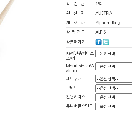
적 립 금
1%
원 산 지
AUSTRIA
제 조 사
Alphorn Rieger
상 품 코 드
ALP-S
상품퍼가기
Key[전용케이스
포함]
Mouthpiece(W
alnut)
세트구매
모티브
전용케이스
유니버절스탠드