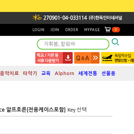
LOGIN
JOIN
ORDER
MYPAGE
0
음악치료
타악기
교육
Alphorn
세계전통
선물용
Key 선택
Spruce 알프호른[전용케이스포함]