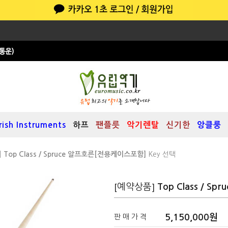
Irish Instruments
하프
팬플릇
악기렌탈
신기한
앙클룽
]
Top Class / Spruce 알프호른[전용케이스포함]
Key 선택
[예약상품]
Top Class / 
5,150,000원
판 매 가 격