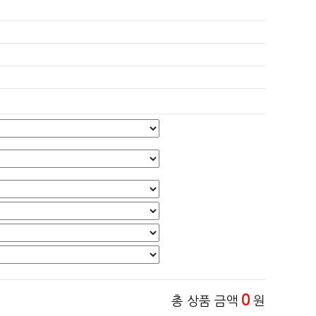
0
총 상품 금액
원