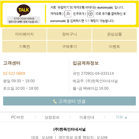
마이페이지
장바구니
관심상품
기획전
구매후기
이벤트
고객센터
입금계좌정보
02-522-0869
국민 270901-04-033114
평일 09:30 ~ 18:00
예금주: (주)한독인터네셔널
토요일 10:00 ~ 18:00
월~금 택배마감 16:00
고객센터 연결
PC버전
상점정보
이용안내
TOP ▲
(주)한독인터네셔널
대표 : 오상배 ㅣ 개인정보 보호 책임자 : 오상배