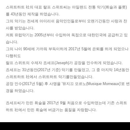
스위트하트 社의 대표 랄프 스위트씨는 아일랜드 전통 악기(휘슬과 플릇)
를 43년동안 제작을 하였습니다.
그의 악기는 전세계 아이리쉬 음악인인들로부터 오랜기간동안 사랑과 찬
사를 받았습니다.
저희 유럽악기는 2005년부터 수입하여 독점으로 대한민국에 공급하고 있
습니다.
그의 나이 90세에 가까워 부득이하게 2017년 5월에 은퇴를 하게 되었으나
다행히도
랄프 스위트의 수제자 죠세프(Jeseph)가 공장을 인수하게 되었습니다.
죠세프는 31년동안(2017년 기준) 악기를 만들었고, 그 중 마지막 14년동안
스위트하트 社에서 스위트하트 악기를만들었습니다.
공장 인수(2017년 5월) 후 사명을 '뮤지끄 모르노(Musique Morneaux)'로 변
경을 하였습니다.
죠세프씨가 만든 휘슬을 2017년 9월 처음으로 수입하였는데 기존 스위트
하트 社에서 만든 휘슬에 버금가는 품질을 자랑합니다.