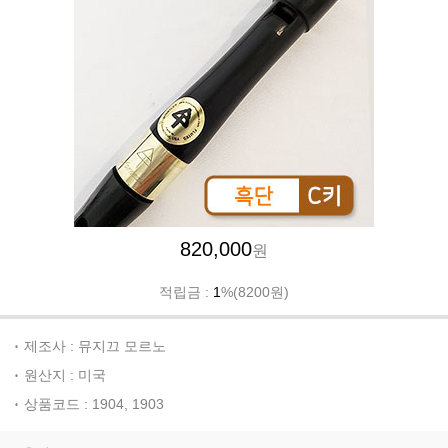
820,000
원
적립금 :
1
%(8200원)
제조사 : 뮤지끄 모르노
원산지 : 미국
상품코드 : 1904, 1903