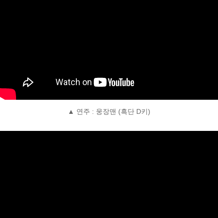
▲ 연주 : 웅장맨 (흑단 D키)