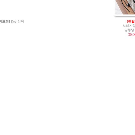
 비포함]
Key 선택
[렌탈
노래자랑
딩동댕
30,