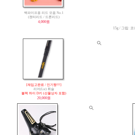
백파이프용 리드 모음 No.1
(챈터리드 / 드론리드)
4,000원
15g / 그립: 코
[재입고완료 / 인기짱!!!]
리어(Lir) 휘슬
블랙 하이 D키 (선물상자 포함)
20,000원