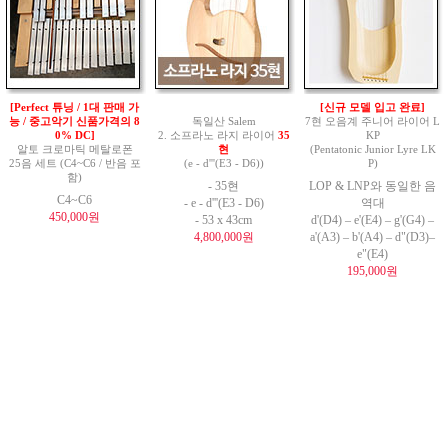
[Perfect 튜닝 / 1대 판매 가
[신규 모델 입고 완료]
능 / 중고악기 신품가격의 8
독일산 Salem
7현 오음계 주니어 라이어 L
0% DC]
2. 소프라노 라지 라이어
35
KP
알토 크로마틱 메탈로폰
현
(Pentatonic Junior Lyre LK
25음 세트 (C4~C6 / 반음 포
(e - d'''(E3 - D6))
P)
함)
- 35현
LOP & LNP와 동일한 음
C4~C6
- e - d'''(E3 - D6)
역대
450,000원
- 53 x 43cm
d'(D4) – e'(E4) – g'(G4) –
4,800,000원
a'(A3) – b'(A4) – d"(D3)–
e"(E4)
195,000원