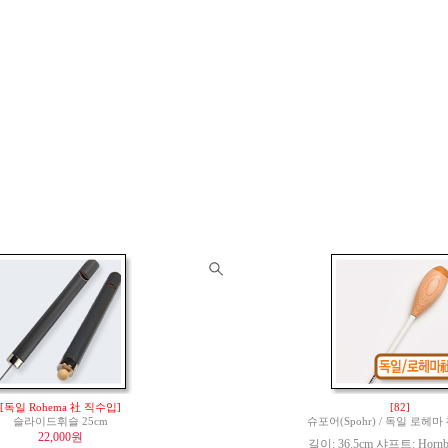
[독일 Rohema 社 직수입]
[82]
슬라이드휘슬 25cm
슈포어(Spohr) / 독일 로헤
22,000원
길이: 36.5cm 샤프트: Hornbe