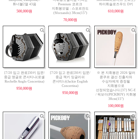
튜너블2열 43음
Premium 코르크
하이휘슬로즈우드 D키
지휘봉모델 : 스포르잔도
500,000원
610,000원
(Sforzando) 38cm(15")
70,000원
[7/20 입고 완료]30키 입문/
[7/20 입고 완료]30키 입문/
※ 본 지휘봉은 2026 말러
중급 앵글로 콘서티나(로셸
중급 잭키 잉글리쉬
콩쿠르 결선 진출자와
Rochelle Anglo Concertina)
콘서티나(Jackie English
수상자에게 증정될
Concertina)
지휘봉으로
950,000원
선정되었습니다.[37] NC-E
950,000원
/ 픽보이(PICKBOY) 지휘봉
38cm(15")
100,000원