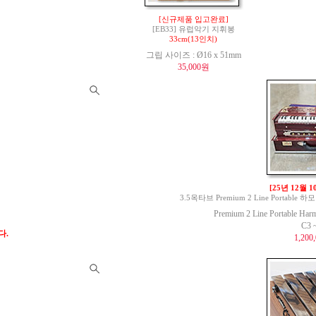
[신규제품 입고완료]
[EB33] 유럽악기 지휘봉
33cm(13인치)
그립 사이즈 : Ø16 x 51mm
35,000원
[25년 12월 
3.5옥타브 Premium 2 Line Portable 하모
Premium 2 Line Portable Har
C3 
다.
1,200