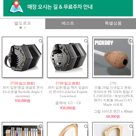
발도르프
베스트
특별상품
[7/20 입고 완료]
[7/20 입고 완료]
[79]
30키 입문/중급 앵글로 콘서
30키 입문/중급 잭키 잉글리
[5월 26일 신규입고 완료/
티나(로셸 Rochelle Anglo C
쉬 콘서티나(Jackie English
무라마츠 PK 524와 동일/ F
oncertina)
Concertina)
T-250CD350 / 픽보이(PICK
950,000원
BOY) 지휘봉 38cm(13.8")
음역대: G3 ~ C6
Maple 샤프트
950,000원
그립 사이즈 Ø25 x 40mm
60,000원