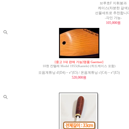
브루흐F 지휘봉과
케이스(차분한 갈색)
선물세트로 추천합니다
-각인 가능-
105,000원
[중고 1대 판매 가능]명품 Gaertner]
10현 칸텔레 Model 1955(Kantele) (하드케이스 포함)
오음계튜닝 d'(D4) ~ e"(E5) / 온음계튜닝 c'(C4) ~ e"(E5)
520,000원