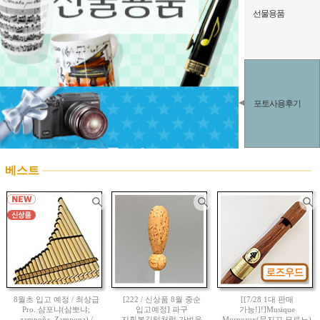
선물용품
포토사용후기
베스트
8월초 입고 예정 / 최상급
[222 / 신상품 8월 중순
[[7/28 1대 판매
Pro. 샴포냐(삼뽀냐;
입고예정] 파구
가능!]!]Musique
zampoña, Zampona) /
지휘봉깃털처럼 가벼운
Morneaux(뮤지끄 모르노)