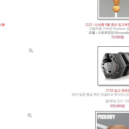
튜너블
[222 / 신상품 8월 중순 입고예
깃털처럼 가벼운 Premium
모델 : 스포르잔도(Sforzando)
70,000원
[7/20 입고 완료]
30키 입문/중급 잭키 잉글리쉬 콘서티나(Jackie 
음역대: G3 ~ C
950,000원