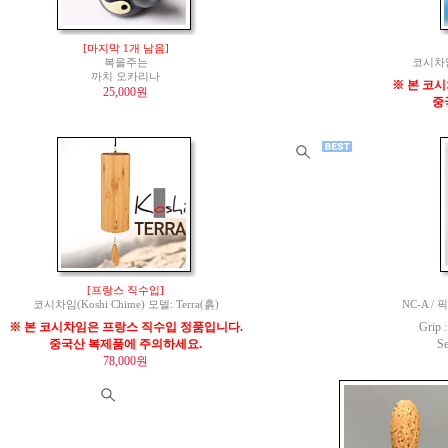
[마지막 1개 남음]
복을주는
코시차임(
까치 오카리나
※ 본 코
25,000원
중
[프랑스 직수입]
코시차임(Koshi Chime) 모델: Terra(흙)
NC-A / 
※ 본 코시차임은 프랑스 직수입 정품입니다.
Grip
중국산 복제품에 주의하세요.
S
78,000원