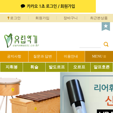
로그인
회원가입
장바구니
최근본상품
공지사항
질문과 답변
이용안내
MENU
지휘봉
휘슬
발도르프
오르프
알프호른