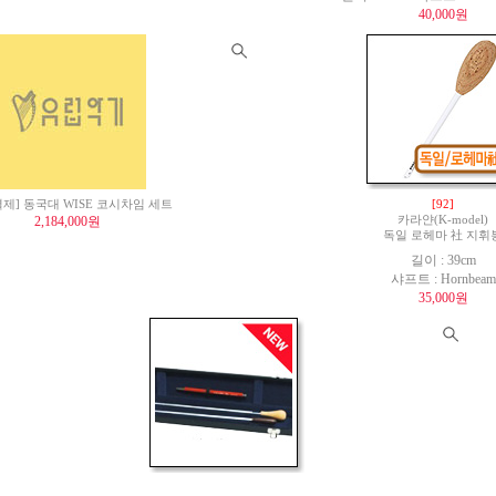
40,000원
제] 동국대 WISE 코시차임 세트
[92]
2,184,000원
카라얀(K-model)
독일 로헤마 社 지휘
길이 : 39cm
샤프트 : Hornbeam
35,000원