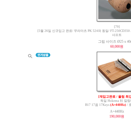
[79]
[5월 26일 신규입고 완료/ 무라마츠 PK 524와 동일/ FT-250CD350 / 
샤프트
그립 사이즈 Ø25 x 4
60,000원
[재입고완료 / 울림 최강
독일 Hokema 社 칼
B17 17음 17Keys
(A=440Hz)
/ 
A=440Hz
190,000원