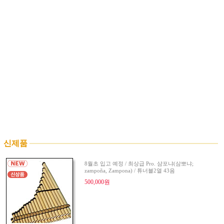
신제품
8월초 입고 예정 / 최상급 Pro. 샴포냐(삼뽀냐;
zampoña, Zampona) / 튜너블2열 43음
500,000원