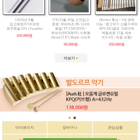
[2026년 8월
[79] [5월 26일 신규입고
[Perfect 튜닝 / 1대 판매
입고예정]V5치프턴
완료/ 무라마츠 PK 524와
가능 / 중고악기 신품가격의
로우휘슬 D키 (Tunable)
동일/ FT-250CD350 /
80% DC]알토 크로마틱
픽보이(PICKBOY) 지휘봉
메탈로폰 25음 세트
450,000원
38cm(13.8") Maple 샤프트
(C4~C6 / 반음 포함)
60,000원
450,000원
더보기
마이페이지
장바구니
관심상품