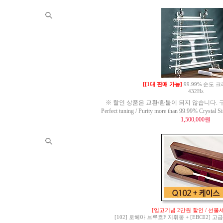
[[1대 판매 가능]
99.99% 순도
432Hz
※ 할인 상품은 교환/환불이 되지 않습니다. 구
Perfect tuning / Purity more than 99.99% Crysta
1,500,000원
[입고기념 2만원 할인 / 선물세
[102] 로헤마 브루흐F 지휘봉 + [EBC02]