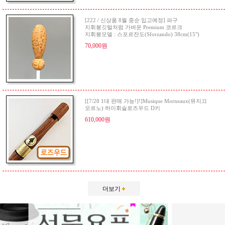
[222 / 신상품 8월 중순 입고예정] 파구
지휘봉깃털처럼 가벼운 Premium 코르크
지휘봉모델 : 스포르잔도(Sforzando) 38cm(15")
70,000원
[[7/28 1대 판매 가능!]!]Musique Morneaux(뮤지끄
모르노) 하이휘슬로즈우드 D키
610,000원
더보기