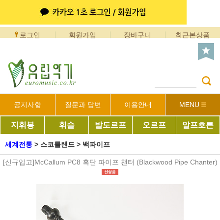
로그인
회원가입
장바구니
최근본상품
공지사항
질문과 답변
이용안내
MENU
지휘봉
휘슬
발도르프
오르프
알프호른
세계전통
>
스코틀랜드
>
백파이프
[신규입고]McCallum PC8 흑단 파이프 챈터 (Blackwood Pipe Chanter)