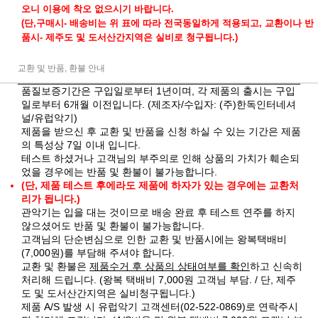
오니 이용에 착오 없으시기 바랍니다.
(단,구매시- 배송비는 위 표에 따라 전국동일하게 적용되고, 교환이나 반
품시- 제주도 및 도서산간지역은 실비로 청구됩니다.)
교환 및 반품, 환불 안내
품질보증기간은 구입일로부터 1년이며, 각 제품의 출시는 구입
일로부터 6개월 이전입니다. (제조자/수입자: (주)한독인터네셔
널/유럽악기)
제품을 받으신 후 교환 및 반품을 신청 하실 수 있는 기간은 제품
의 특성상 7일 이내 입니다.
테스트 하셨거나 고객님의 부주의로 인해 상품의 가치가 훼손되
었을 경우에는 반품 및 환불이 불가능합니다.
(단, 제품 테스트 후에라도 제품에 하자가 있는 경우에는 교환처
리가 됩니다.)
관악기는 입을 대는 것이므로 배송 완료 후 테스트 연주를 하지
않으셨어도 반품 및 환불이 불가능합니다.
고객님의 단순변심으로 인한 교환 및 반품시에는 왕복택배비
(7,000원)를 부담해 주셔야 합니다.
교환 및 환불은
제품수거 후 상품의 상태여부를 확인
하고 신속히
처리해 드립니다. (왕복 택배비 7,000원 고객님 부담. / 단, 제주
도 및 도서산간지역은 실비청구됩니다.)
제품 A/S 발생 시 유럽악기 고객센터(02-522-0869)로 연락주시