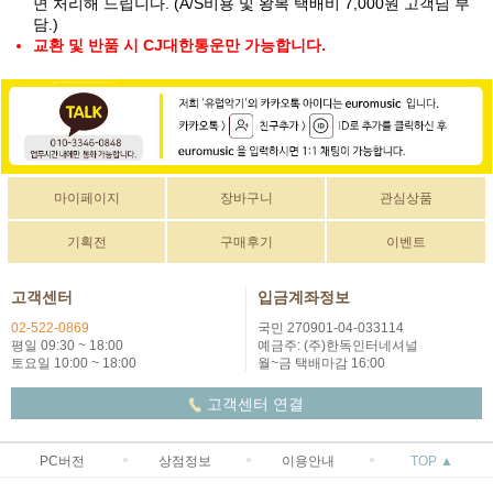
면 처리해 드립니다. (A/S비용 및 왕복 택배비 7,000원 고객님 부
담.)
교환 및 반품 시 CJ대한통운만 가능합니다.
마이페이지
장바구니
관심상품
기획전
구매후기
이벤트
고객센터
입금계좌정보
02-522-0869
국민 270901-04-033114
평일 09:30 ~ 18:00
예금주: (주)한독인터네셔널
토요일 10:00 ~ 18:00
월~금 택배마감 16:00
고객센터 연결
PC버전
상점정보
이용안내
TOP ▲