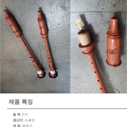
제품 특징
ㆍ
음 역
: C키
ㆍ
생산지
: 스페인
ㆍ
재 질
: 부빙가