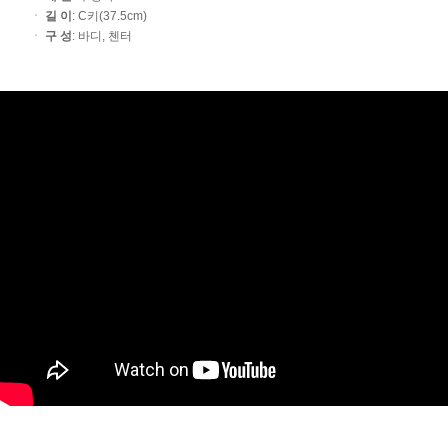
ㆍ
길 이
: C키(37.5cm)
ㆍ
구 성
: 바디, 첸터