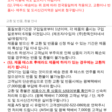
오니 이용에 착오 없으시기 바랍니다.
(단,구매시- 배송비는 위 표에 따라 전국동일하게 적용되고, 교환이나 반
품시- 제주도 및 도서산간지역은 실비로 청구됩니다.)
교환 및 반품, 환불 안내
품질보증기간은 구입일로부터 1년이며, 각 제품의 출시는 구입
일로부터 6개월 이전입니다. (제조자/수입자: (주)한독인터네셔
널/유럽악기)
제품을 받으신 후 교환 및 반품을 신청 하실 수 있는 기간은 제품
의 특성상 7일 이내 입니다.
테스트 하셨거나 고객님의 부주의로 인해 상품의 가치가 훼손되
었을 경우에는 반품 및 환불이 불가능합니다.
(단, 제품 테스트 후에라도 제품에 하자가 있는 경우에는 교환처
리가 됩니다.)
관악기는 입을 대는 것이므로 배송 완료 후 테스트 연주를 하지
않으셨어도 반품 및 환불이 불가능합니다.
고객님의 단순변심으로 인한 교환 및 반품시에는 왕복택배비
(7,000원)를 부담해 주셔야 합니다.
교환 및 환불은
제품수거 후 상품의 상태여부를 확인
하고 신속히
처리해 드립니다. (왕복 택배비 7,000원 고객님 부담. / 단, 제주
도 및 도서산간지역은 실비청구됩니다.)
제품 A/S 발생 시 유럽악기 고객센터(02-522-0869)로 연락주시
면 처리해 드립니다. (A/S비용 및 왕복 택배비 7,000원 고객님 부