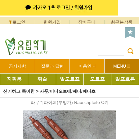
로그인
회원가입
장바구니
최근본상품
공지사항
질문과 답변
이용안내
MENU
지휘봉
휘슬
발도르프
오르프
알프호른
신기하고 특이한
>
사푼/미니오보에/께나/께나초
라우쉬파이페(부빙가) Rauschpfeife C키