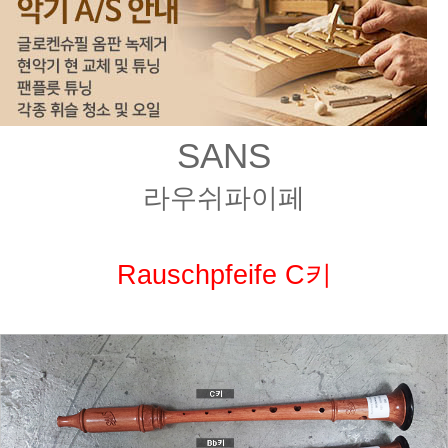
SANS
라우쉬파이페
Rauschpfeife C키