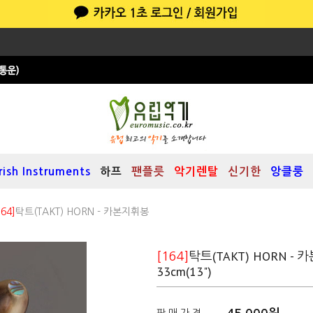
Irish Instruments
하프
팬플릇
악기렌탈
신기한
앙클룽
164]
탁트(TAKT) HORN - 카본지휘봉
탁트(TAKT) HORN -
[164]
33cm(13")