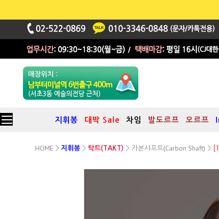
지휘봉
대박 Sale
차임
발도르프
오르프
HOME
카본샤프트(Carbon Shaft)
>
지휘봉
>
탁트(TAKT)
>
>
[
33cm(13")