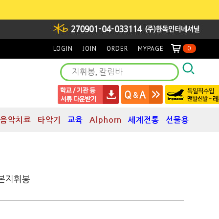
LOGIN
JOIN
ORDER
MYPAGE
0
음악치료
타악기
교육
Alphorn
세계전통
선물용
 카본지휘봉