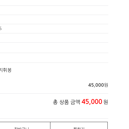
S
본지휘봉
원
45,000
45,000
총 상품 금액
원
장바구니
찜하기