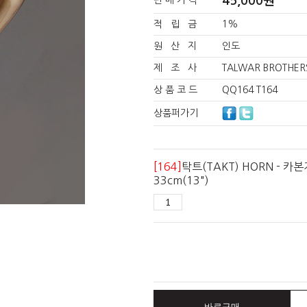
45,000
원
판 매 가 격
적 립 금
1%
원 산 지
인도
제 조 사
TALWAR BROTHER
상 품 코 드
QQ164 T164
상품퍼가기
[164]
탁트(TAKT) HORN - 카
33cm(13")
바로구매