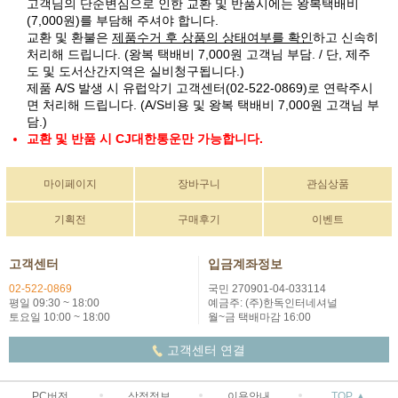
고객님의 단순변심으로 인한 교환 및 반품시에는 왕복택배비
(7,000원)를 부담해 주셔야 합니다.
교환 및 환불은
제품수거 후 상품의 상태여부를 확인
하고 신속히
처리해 드립니다. (왕복 택배비 7,000원 고객님 부담. / 단, 제주
도 및 도서산간지역은 실비청구됩니다.)
제품 A/S 발생 시 유럽악기 고객센터(02-522-0869)로 연락주시
면 처리해 드립니다. (A/S비용 및 왕복 택배비 7,000원 고객님 부
담.)
교환 및 반품 시 CJ대한통운만 가능합니다.
마이페이지
장바구니
관심상품
기획전
구매후기
이벤트
고객센터
입금계좌정보
02-522-0869
국민 270901-04-033114
평일 09:30 ~ 18:00
예금주: (주)한독인터네셔널
토요일 10:00 ~ 18:00
월~금 택배마감 16:00
고객센터 연결
PC버전
상점정보
이용안내
TOP ▲