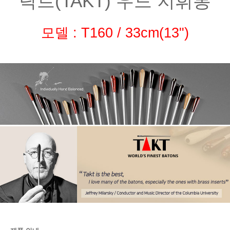
탁트(TAKT) 우드 지휘봉
모델 : T160 / 33cm(13")