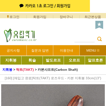
로그인
회원가입
장바구니
최근본상품
공지사항
질문과 답변
이용안내
MENU
지휘봉
휘슬
발도르프
오르프
알프호른
지휘봉
>
탁트(TAKT)
>
카본샤프트(Carbon Shaft)
[160] [재입고 완료]탁트(TAKT) 로즈우드 - 카본 지휘봉 33cm(13")