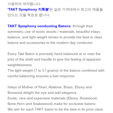
사용하여 제작합니다.
'TAKT Symphony 지휘봉'
은 같은 가격대에서 최고의 제품을
만드는 것을 목표로 합니다.
TAKT Symphony conducting Batons
, through their
symmetry, use of exotic woods / materials, beautiful inlays,
balance, and light weight strives to provide the best in class
batons and accessories to the modern day conductor.
Every Takt Baton is precisely hand balanced at or near the
joint of the shaft and handle to give the feeling of apparent
weightlessness.
The light weight (7 to 17 grams) of the batons combined with
careful balancing ensures a fast response.
Inlays of Mother of Pearl, Abalone, Brass, Ebony and
Boxwood delight the eye and add elegance.
Exotic, rare and expensive materials (Ebony, Rosewood,
Bone,Horn and Snakewood) make for exclusive batons.
We aim for each TAKT baton to be the best in its price class.