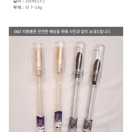
ㆍ
길이 :
33cm(13")
ㆍ
무게 :
약 7~14g