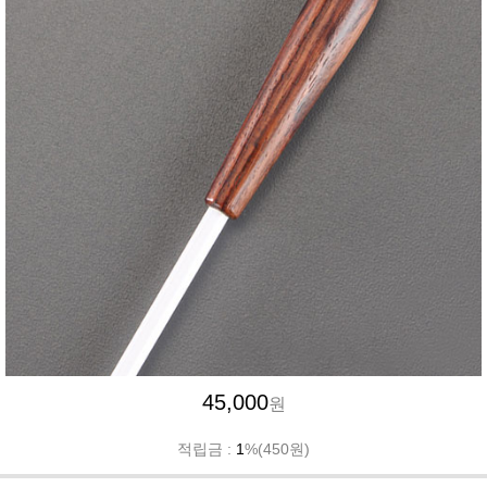
45,000
원
적립금 :
1
%(450원)