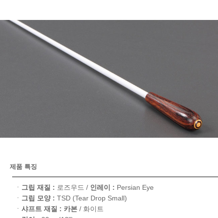
제품 특징
ㆍ
그립 재질 :
로즈우드 /
인레이 :
Persian Eye
ㆍ
그립 모양 :
TSD (Tear Drop Small)
ㆍ
샤프트 재질 : 카본
/ 화이트