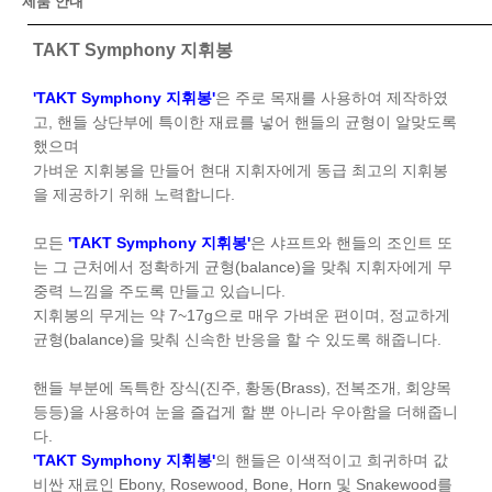
제품 안내
TAKT Symphony 지휘봉
'TAKT Symphony 지휘봉'
은 주로 목재를 사용하여 제작하였
고, 핸들 상단부에 특이한 재료를 넣어 핸들의 균형이 알맞도록
했으며
가벼운 지휘봉을 만들어 현대 지휘자에게 동급 최고의 지휘봉
을 제공하기 위해 노력합니다.
모든
'TAKT Symphony 지휘봉'
은 샤프트와 핸들의 조인트 또
는 그 근처에서 정확하게 균형(balance)을 맞춰 지휘자에게 무
중력 느낌을 주도록 만들고 있습니다.
지휘봉의 무게는 약 7~17g으로 매우 가벼운 편이며, 정교하게
균형(balance)을 맞춰 신속한 반응을 할 수 있도록 해줍니다.
핸들 부분에 독특한 장식(진주, 황동(Brass), 전복조개, 회양목
등등)을 사용하여 눈을 즐겁게 할 뿐 아니라 우아함을 더해줍니
다.
'TAKT Symphony 지휘봉'
의 핸들은 이색적이고 희귀하며 값
비싼 재료인 Ebony, Rosewood, Bone, Horn 및 Snakewood를