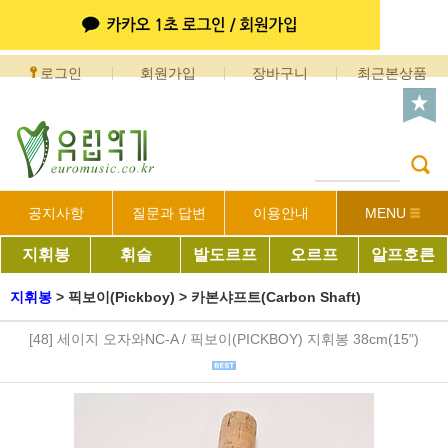
로그인
회원가입
장바구니
최근본상품
공지사항
질문과 답변
이용안내
MENU
지휘봉
휘슬
발도르프
오르프
알프호른
지휘봉
>
픽보이(Pickboy)
>
카본샤프트(Carbon Shaft)
[48] 세이지 오자와NC-A / 픽보이(PICKBOY) 지휘봉 38cm(15")