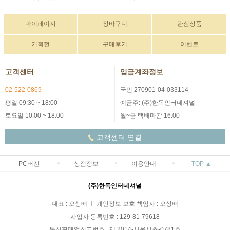
마이페이지
장바구니
관심상품
기획전
구매후기
이벤트
고객센터
입금계좌정보
02-522-0869
국민 270901-04-033114
평일 09:30 ~ 18:00
예금주: (주)한독인터네셔널
토요일 10:00 ~ 18:00
월~금 택배마감 16:00
고객센터 연결
PC버전
상점정보
이용안내
TOP ▲
(주)한독인터네셔널
대표 : 오상배 ㅣ 개인정보 보호 책임자 : 오상배
사업자 등록번호 : 129-81-79618
통신판매업신고번호 : 제 2014-서울서초-0781호