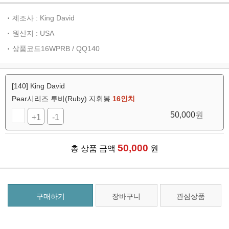
제조사 : King David
원산지 : USA
상품코드16WPRB / QQ140
[140] King David
Pear시리즈 루비(Ruby) 지휘봉
16인치
50,000
원
+1
-1
50,000
총 상품 금액
원
구매하기
장바구니
관심상품