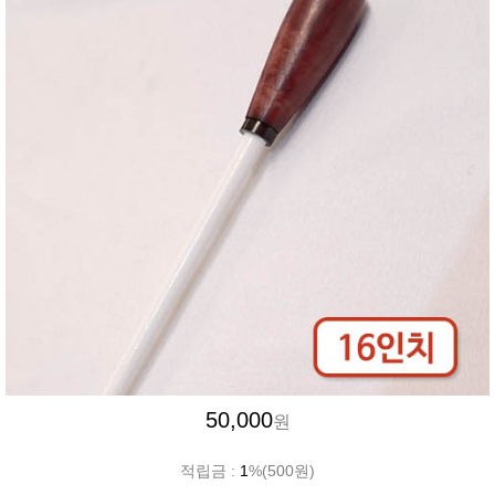
50,000
원
적립금 :
1
%(500원)