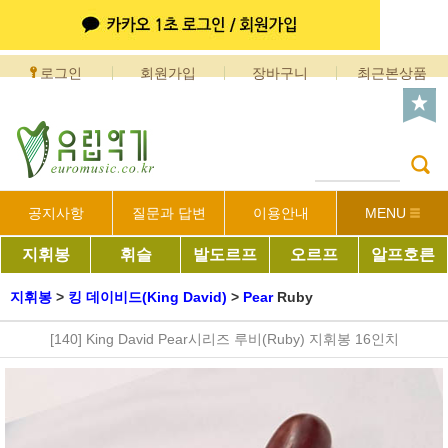
로그인
회원가입
장바구니
최근본상품
공지사항
질문과 답변
이용안내
MENU
지휘봉
휘슬
발도르프
오르프
알프호른
지휘봉
>
킹 데이비드(King David)
>
Pear
Ruby
[140] King David Pear시리즈 루비(Ruby) 지휘봉 16인치