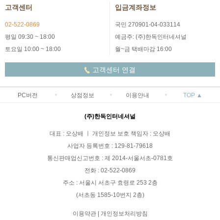
고객센터
입금계좌정보
02-522-0869
국민 270901-04-033114
평일 09:30 ~ 18:00
예금주: (주)한독인터네셔널
토요일 10:00 ~ 18:00
월~금 택배마감 16:00
고객센터 연결
PC버전
상점정보
이용안내
TOP ▲
(주)한독인터네셔널
대표 : 오상배 ㅣ 개인정보 보호 책임자 : 오상배
사업자 등록번호 : 129-81-79618
통신판매업신고번호 : 제 2014-서울서초-0781호
전화 : 02-522-0869
주소 : 서울시 서초구 효령로 253 2층
(서초동 1585-10번지 2층)
이용약관
|
개인정보처리방침