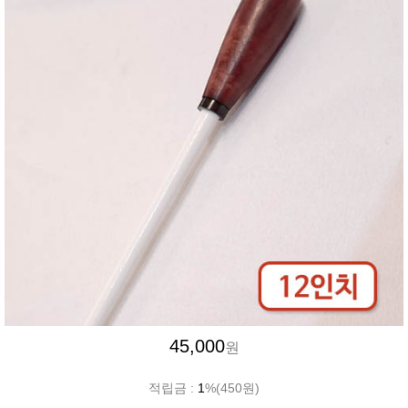
45,000
원
적립금 :
1
%(450원)