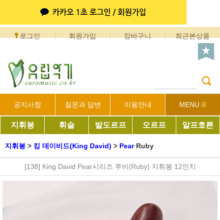
로그인
회원가입
장바구니
최근본상품
공지사항
질문과 답변
이용안내
MENU
지휘봉
휘슬
발도르프
오르프
알프호른
지휘봉
>
킹 데이비드(King David)
>
Pear
Ruby
[138] King David Pear시리즈 루비(Ruby) 지휘봉 12인치