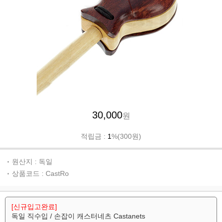
30,000
원
적립금 :
1
%(300원)
원산지 : 독일
상품코드 : CastRo
[신규입고완료]
독일 직수입 / 손잡이 캐스터네츠 Castanets