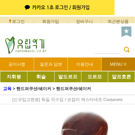
로그인
회원가입
장바구니
최근본상품
공지사항
질문과 답변
이용안내
MENU
지휘봉
휘슬
발도르프
오르프
알프호른
교육
>
핸드퍼쿠션/쉐이커
>
핸드퍼쿠션/쉐이커
[신규입고완료] 독일 직수입 / 손잡이 캐스터네츠 Castanets