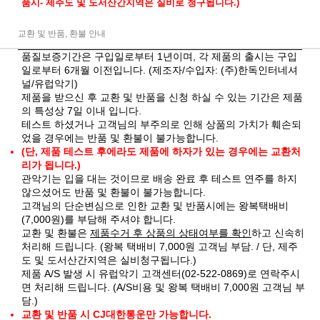
품시- 제주도 및 도서산간지역은 실비로 청구됩니다.)
교환 및 반품, 환불 안내
품질보증기간은 구입일로부터 1년이며, 각 제품의 출시는 구입
일로부터 6개월 이전입니다. (제조자/수입자: (주)한독인터네셔
널/유럽악기)
제품을 받으신 후 교환 및 반품을 신청 하실 수 있는 기간은 제품
의 특성상 7일 이내 입니다.
테스트 하셨거나 고객님의 부주의로 인해 상품의 가치가 훼손되
었을 경우에는 반품 및 환불이 불가능합니다.
(단, 제품 테스트 후에라도 제품에 하자가 있는 경우에는 교환처
리가 됩니다.)
관악기는 입을 대는 것이므로 배송 완료 후 테스트 연주를 하지
않으셨어도 반품 및 환불이 불가능합니다.
고객님의 단순변심으로 인한 교환 및 반품시에는 왕복택배비
(7,000원)를 부담해 주셔야 합니다.
교환 및 환불은
제품수거 후 상품의 상태여부를 확인
하고 신속히
처리해 드립니다. (왕복 택배비 7,000원 고객님 부담. / 단, 제주
도 및 도서산간지역은 실비청구됩니다.)
제품 A/S 발생 시 유럽악기 고객센터(02-522-0869)로 연락주시
면 처리해 드립니다. (A/S비용 및 왕복 택배비 7,000원 고객님 부
담.)
교환 및 반품 시 CJ대한통운만 가능합니다.