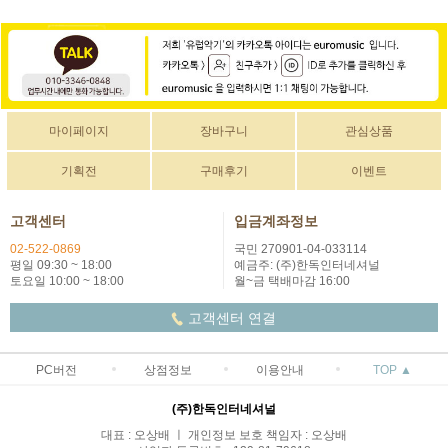
마이페이지
장바구니
관심상품
기획전
구매후기
이벤트
고객센터
입금계좌정보
02-522-0869
국민 270901-04-033114
평일 09:30 ~ 18:00
예금주: (주)한독인터네셔널
토요일 10:00 ~ 18:00
월~금 택배마감 16:00
고객센터 연결
PC버전
상점정보
이용안내
TOP ▲
(주)한독인터네셔널
대표 : 오상배 ㅣ 개인정보 보호 책임자 : 오상배