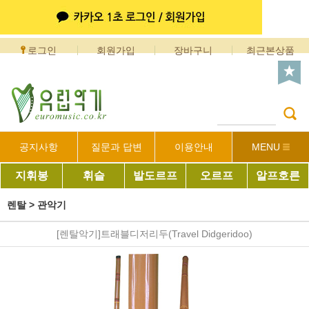
로그인
회원가입
장바구니
최근본상품
공지사항
질문과 답변
이용안내
MENU
지휘봉
휘슬
발도르프
오르프
알프호른
렌탈
>
관악기
[렌탈악기]트래블디저리두(Travel Didgeridoo)