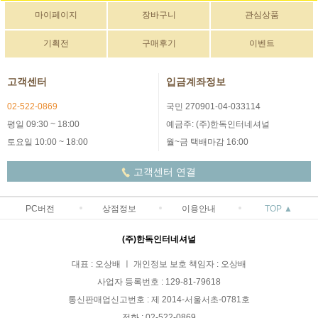
마이페이지
장바구니
관심상품
기획전
구매후기
이벤트
고객센터
입금계좌정보
02-522-0869
국민 270901-04-033114
평일 09:30 ~ 18:00
예금주: (주)한독인터네셔널
토요일 10:00 ~ 18:00
월~금 택배마감 16:00
고객센터 연결
PC버전
상점정보
이용안내
TOP ▲
(주)한독인터네셔널
대표 : 오상배 ㅣ 개인정보 보호 책임자 : 오상배
사업자 등록번호 : 129-81-79618
통신판매업신고번호 : 제 2014-서울서초-0781호
전화 : 02-522-0869