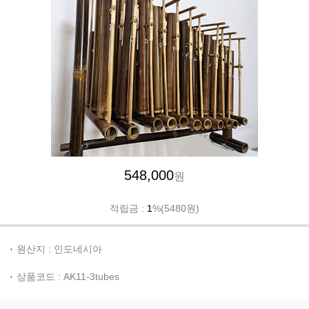
548,000
원
적립금 :
1
%(5480원)
원산지 : 인도네시아
상품코드 : AK11-3tubes