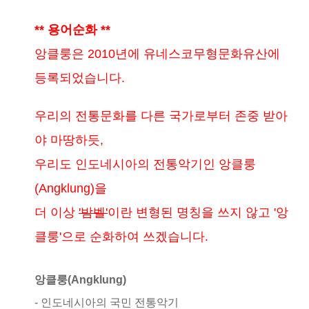
** 용어순화 **
앙클룽은 2010년에 유네스코무형문화유산에
등록되었습니다.
우리의 전통문화를 다른 국가로부터 존중 받아
야 마땅하듯,
우리도 인도네시아의 전통악기인 앙클룽
(Angklung)을
더 이상
'밤벨'
이란 변형된 명칭을 쓰지 않고 '앙
클룽'으로 순화하여 쓰겠습니다.
앙클룽(Angklung)
- 인도네시아의 국민 전통악기