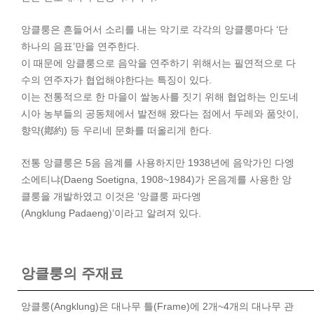
앙클룽은 흔들어서 소리를 내는 악기로 각각의 앙클룽마다 ‘단
하나의 음표’만을 연주한다.
이 때문에 앙클룽으로 음악을 연주하기 위해서는 필연적으로 다
수의 연주자가 협업해야한다는 특징이 있다.
이는 전통적으로 한 마을이 쌀농사를 짓기 위해 협업하는 인도네
시아 농부들의 공동체에서 발전해 왔다는 점에서 두레와 품앗이,
향약(鄕約) 등 우리네 문화를 떠올리게 한다.
전통 앙클룽은 5음 음계를 사용하지만 1938년에 음악가인 다엥
소에티냐(Daeng Soetigna, 1908~1984)가 온음계를 사용한 앙
클룽을 개발하였고 이것은 ‘앙클룽 파다엥
(Angklung Padaeng)’이라고 알려져 있다.
앙클룽의 주재료
앙클룽(Angklung)은 대나무 틀(Frame)에 2개~4개의 대나무 관