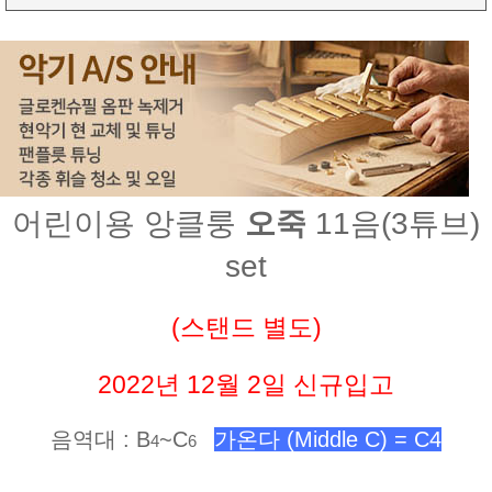
어린이용 앙클룽
오죽
11음(3튜브)
set
(스탠드 별도)
2022년 12월 2일 신규입고
음역대 : B
~C
가온다 (Middle C) = C4
4
6