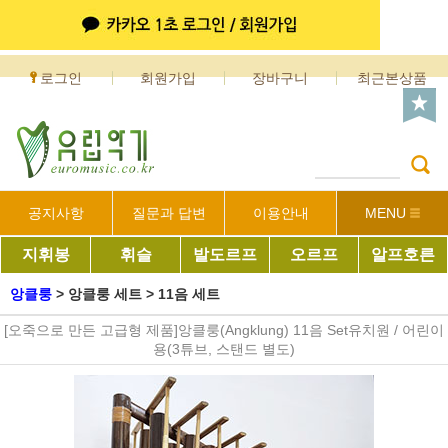
로그인
회원가입
장바구니
최근본상품
공지사항
질문과 답변
이용안내
MENU
지휘봉
휘슬
발도르프
오르프
알프호른
앙클룽
>
앙클룽 세트
>
11음 세트
[오죽으로 만든 고급형 제품]앙클룽(Angklung) 11음 Set유치원 / 어린이
용(3튜브, 스탠드 별도)