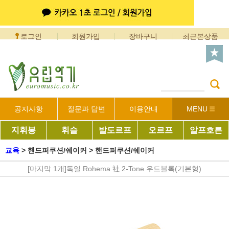
로그인
회원가입
장바구니
최근본상품
공지사항
질문과 답변
이용안내
MENU
지휘봉
휘슬
발도르프
오르프
알프호른
교육
>
핸드퍼쿠션/쉐이커
>
핸드퍼쿠션/쉐이커
[마지막 1개]독일 Rohema 社 2-Tone 우드블록(기본형)