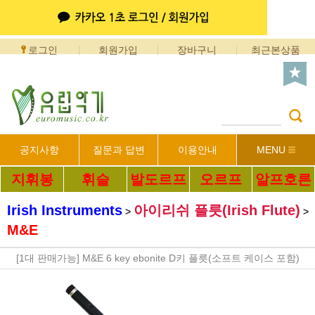
로그인
회원가입
장바구니
최근본상품
공지사항
질문과 답변
이용안내
MENU
지휘봉
휘슬
발도르프
오르프
알프호른
Irish Instruments
아이리쉬 플릇(Irish Flute)
>
>
M&E
[1대 판매가능] M&E 6 key ebonite D키 플릇(소프트 케이스 포함)