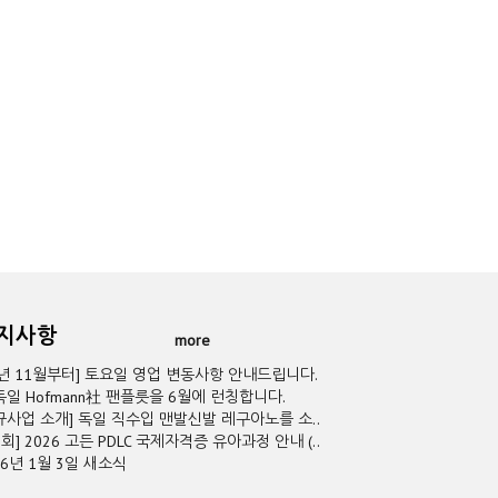
공지사항
more
5년 11월부터] 토요일 영업 변동사항 안내드립니다.
독일 Hofmann社 팬플릇을 6월에 런칭합니다.
규사업 소개] 독일 직수입 맨발신발 레구아노를 소..
2회] 2026 고든 PDLC 국제자격증 유아과정 안내 (..
26년 1월 3일 새소식