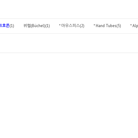
프호른
(1)
뷔헬(Büchel)(1)
* 마우스피스(2)
* Hand Tubes(5)
* Al