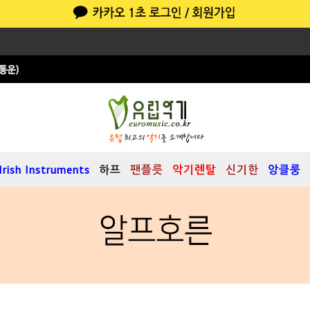
Irish Instruments
하프
팬플릇
악기렌탈
신기한
앙클룽