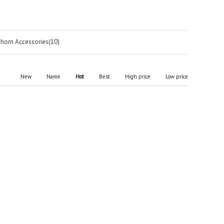
phorn Accessories(10)
New
Name
Hot
Best
High price
Low price