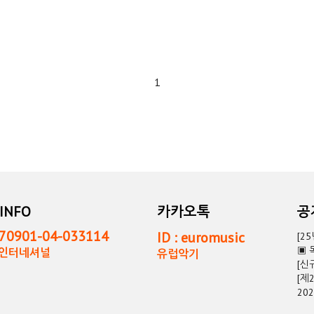
1
INFO
카카오톡
0901-04-033114
ID : euromusic
[2
▣ 
독인터네셔널
유럽악기
[신
[제
20