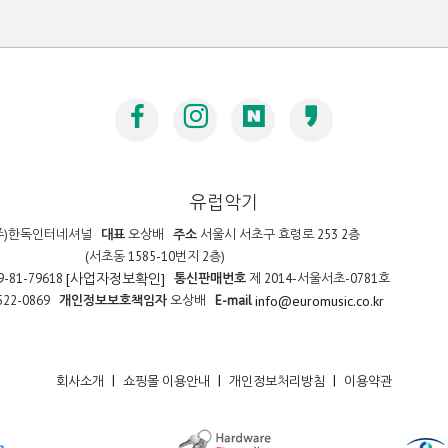
유럽악기
주)한독인터네셔널
대표
오상배
주소
서울시 서초구 효령로 253 2층
(서초동 1585-10번지 2층)
9-81-79618
통신판매번호
제 2014-서울서초-0781호
[사업자정보확인]
522-0869
개인정보보호책임자
오상배
E-mail
info@euromusic.co.kr
|
|
|
회사소개
쇼핑몰 이용안내
개인정보처리방침
이용약관