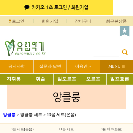
로그인
회원가입
장바구니
최근본상품
공지사항
질문과 답변
이용안내
MENU
지휘봉
휘슬
발도르프
오르프
알프호른
앙클룽
>
앙클룽 세트
>
13음 세트(온음)
8음 세트(온음)
11음 세트
13음 세트(온음)