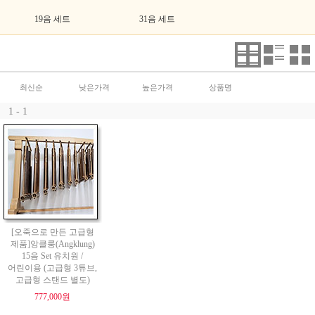
19음 세트
31음 세트
최신순
낮은가격
높은가격
상품명
1 - 1
[오죽으로 만든 고급형
제품]앙클룽(Angklung)
15음 Set 유치원 /
어린이용 (고급형 3튜브,
고급형 스탠드 별도)
777,000원