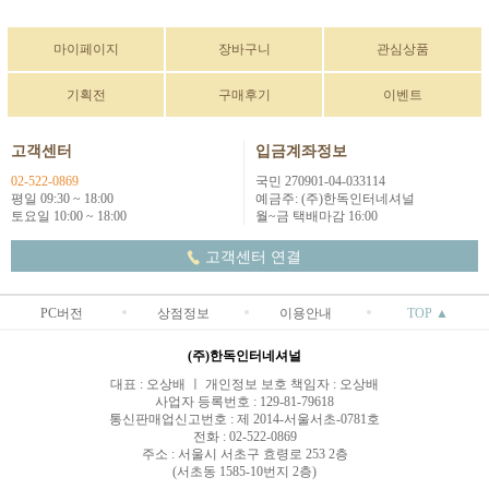
마이페이지
장바구니
관심상품
기획전
구매후기
이벤트
고객센터
입금계좌정보
02-522-0869
국민 270901-04-033114
평일 09:30 ~ 18:00
예금주: (주)한독인터네셔널
토요일 10:00 ~ 18:00
월~금 택배마감 16:00
고객센터 연결
PC버전
상점정보
이용안내
TOP ▲
(주)한독인터네셔널
대표 : 오상배 ㅣ 개인정보 보호 책임자 : 오상배
사업자 등록번호 : 129-81-79618
통신판매업신고번호 : 제 2014-서울서초-0781호
전화 : 02-522-0869
주소 : 서울시 서초구 효령로 253 2층
(서초동 1585-10번지 2층)