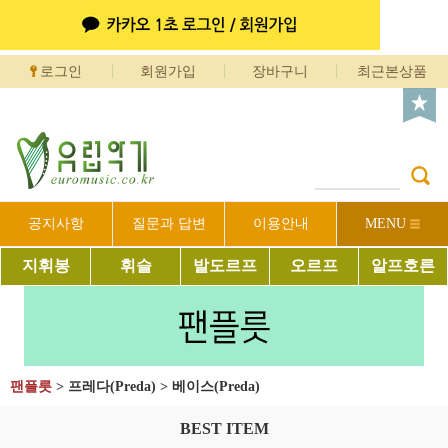
로그인
회원가입
장바구니
최근본상품
공지사항
질문과 답변
이용안내
MENU
지휘봉
휘슬
발도르프
오르프
알프호른
팬플릇
>
프레다(Preda)
>
베이스(Preda)
BEST ITEM