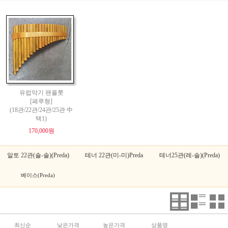
유럽악기 팬플룻
[페루형]
(18관/22관/24관/25관 中
택1)
170,000원
알토 22관(솔-솔)(Preda)
테너 22관(미-미)Preda
테너25관(레-솔)(Preda)
베이스(Preda)
최신순
낮은가격
높은가격
상품명