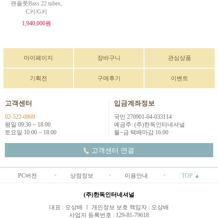
팬플룻Bass 22 tubes,
C키/G키
1,940,000원
마이페이지
장바구니
관심상품
기획전
구매후기
이벤트
고객센터
입금계좌정보
02-522-0869
국민 270901-04-033114
평일 09:30 ~ 18:00
예금주: (주)한독인터네셔널
토요일 10:00 ~ 18:00
월~금 택배마감 16:00
고객센터 연결
PC버전
상점정보
이용안내
TOP ▲
(주)한독인터네셔널
대표 : 오상배 ㅣ 개인정보 보호 책임자 : 오상배
사업자 등록번호 : 129-81-79618