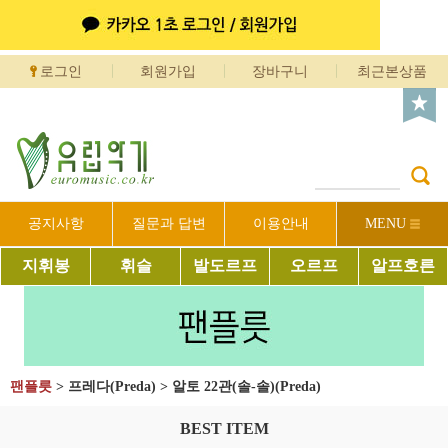
로그인
회원가입
장바구니
최근본상품
공지사항
질문과 답변
이용안내
MENU
지휘봉
휘슬
발도르프
오르프
알프호른
팬플릇
>
프레다(Preda)
>
알토 22관(솔-솔)(Preda)
BEST ITEM