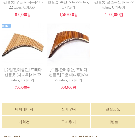
팬플룻[구운 대나무]Alto
팬플룻[흑단]Alto 22 tubes,
팬플룻[로즈우드]Alto 22
22 tubes, C키/G키
C키/G키
tubes, C키/G키
800,000원
1,500,000원
1,500,000원
[수입/판매중단] 프레다
[수입/판매중단] 프레다
팬플룻 [대나무]Alto 22
팬플룻[구운 대나무]Alto
tubes, C키/G키
22 tubes, C키/G키
700,000원
800,000원
마이페이지
장바구니
관심상품
기획전
구매후기
이벤트