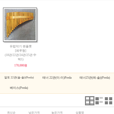
유럽악기 팬플룻
[페루형]
(18관/22관/24관/25관 中
택1)
170,000원
알토 22관(솔-솔)(Preda)
테너 22관(미-미)Preda
테너25관(레-솔)(Preda)
베이스(Preda)
최신순
낮은가격
높은가격
상품명