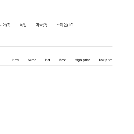
아(3)
독일
미국(2)
스페인(10)
New
Name
Hot
Best
High price
Low price