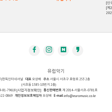
[신
[제
20
유럽악기
주)한독인터네셔널
대표
오상배
주소
서울시 서초구 효령로 253 2층
(서초동 1585-10번지 2층)
9-81-79618
통신판매번호
제 2014-서울서초-0781호
[사업자정보확인]
522-0869
개인정보보호책임자
오상배
E-mail
info@euromusic.co.kr