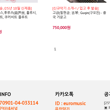
송 /25년 10월 신제품]
[신규악기 소개~! / 입고 후 발송]
후루스,후루쓰(葫芦丝, 훌루시,
고금(칠현금; 古琴; Guqin(구오친) - 중
트, 쿠커비트 플루트
국 거문고
750,000원
원
1
INFO
카카오톡
0901-04-033114
ID : euromusic
[2
▣ 
독인터네셔널
유럽악기