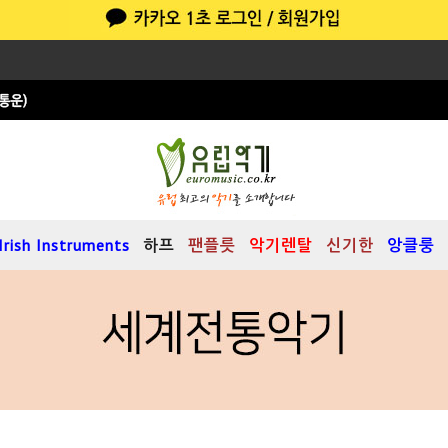
Irish Instruments
하프
팬플릇
악기렌탈
신기한
앙클룽