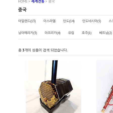
HOME
>
세계전통
>
중국
중국
아일랜드(13)
이스라엘
인도(14)
인도네시아(5)
스
남아메리카(3)
아프리카(4)
유럽
호주(1)
베트남(2)
총
3
개의 상품이 검색 되었습니다.