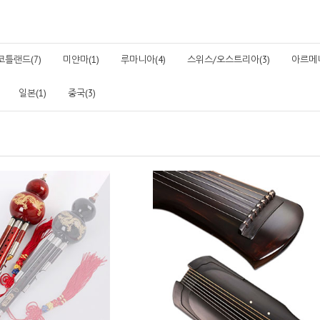
코틀랜드(7)
미얀마(1)
루마니아(4)
스위스/오스트리아(3)
아르메니
일본(1)
중국(3)