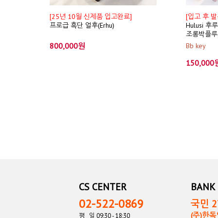
[25년 10월 신제품 입고완료]
[입고 후 발
프로급 흑단 얼후(Erhu)
Hulusi 
조롱박플루
800,000원
Bb key
150,000
CS CENTER
BANK 
02-522-0869
국민 27
(주)한
평 일 09:30 - 18:30