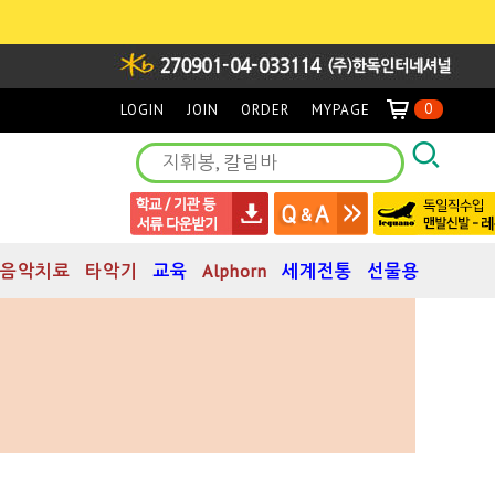
0
LOGIN
JOIN
ORDER
MYPAGE
음악치료
타악기
교육
Alphorn
세계전통
선물용