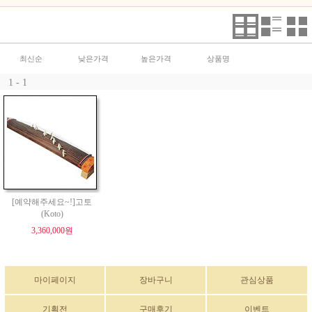
최신순
낮은가격
높은가격
상품명
1 - 1
[예약해주세요~!]고토
(Koto)
3,360,000원
마이페이지
장바구니
관심상품
기획전
구매후기
이벤트