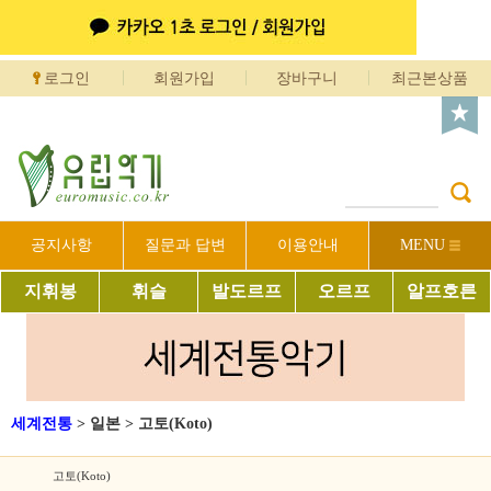
로그인
회원가입
장바구니
최근본상품
공지사항
질문과 답변
이용안내
MENU
지휘봉
휘슬
발도르프
오르프
알프호른
세계전통
>
일본
>
고토(Koto)
고토(Koto)