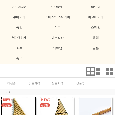
인도네시아
스코틀랜드
미얀마
루마니아
스위스/오스트리아
아르메니아
독일
미국
스페인
남아메리카
아프리카
유럽
호주
베트남
일본
중국
최신순
낮은가격
높은가격
상품명
1 - 3