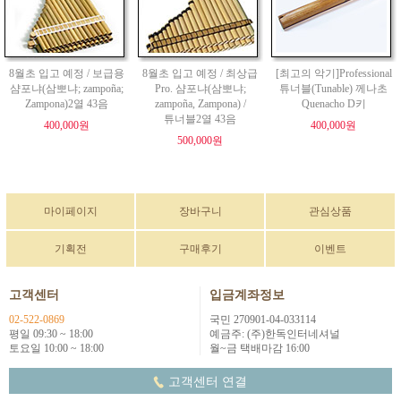
8월초 입고 예정 / 보급용
8월초 입고 예정 / 최상급
[최고의 악기]Professional
샴포냐(삼뽀냐; zampoña;
Pro. 샴포냐(삼뽀냐;
튜너블(Tunable) 께나초
Zampona)2열 43음
zampoña, Zampona) /
Quenacho D키
튜너블2열 43음
400,000원
400,000원
500,000원
마이페이지
장바구니
관심상품
기획전
구매후기
이벤트
고객센터
입금계좌정보
02-522-0869
국민 270901-04-033114
평일 09:30 ~ 18:00
예금주: (주)한독인터네셔널
토요일 10:00 ~ 18:00
월~금 택배마감 16:00
고객센터 연결