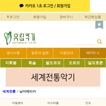
로그인
회원가입
장바구니
최근본상품
공지사항
질문과 답변
이용안내
MENU
지휘봉
휘슬
발도르프
오르프
알프호른
세계전통
>
남아메리카
아일랜드
이스라엘
인도