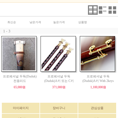
최신순
낮은가격
높은가격
상품명
1 - 3
프로페셔널 두둑(Duduk)
프로페셔널 두둑
프로페셔널 두둑
전용리드
(Duduk)A키 또는 C키
(Duduk)A키 With 2keys
65,000원
371,000원
1,100,000원
마이페이지
장바구니
관심상품