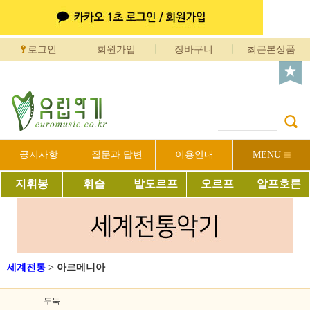
로그인
회원가입
장바구니
최근본상품
공지사항
질문과 답변
이용안내
MENU
지휘봉
휘슬
발도르프
오르프
알프호른
세계전통
>
아르메니아
두둑