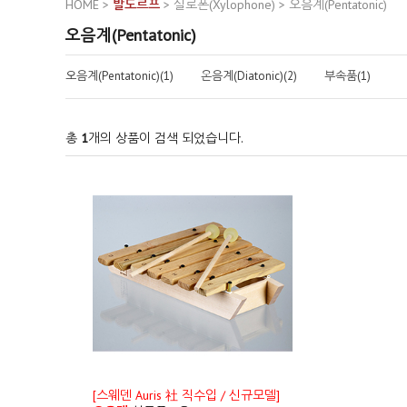
HOME
>
발도르프
>
실로폰(Xylophone)
>
오음계(Pentatonic)
오음계(Pentatonic)
오음계(Pentatonic)(1)
온음계(Diatonic)(2)
부속품(1)
총
1
개의 상품이 검색 되었습니다.
[스웨덴 Auris 社 직수입 / 신규모델]