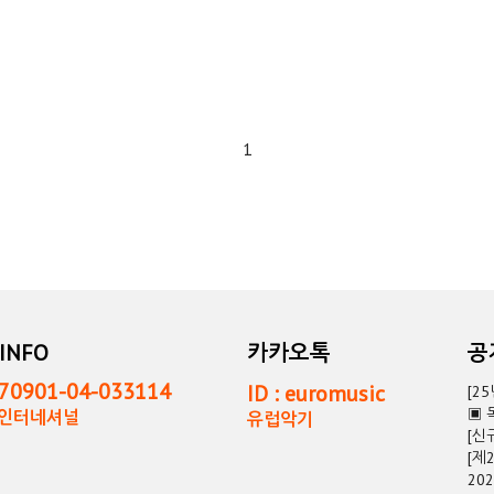
1
INFO
카카오톡
0901-04-033114
ID : euromusic
[2
▣ 
독인터네셔널
유럽악기
[신
[제
20