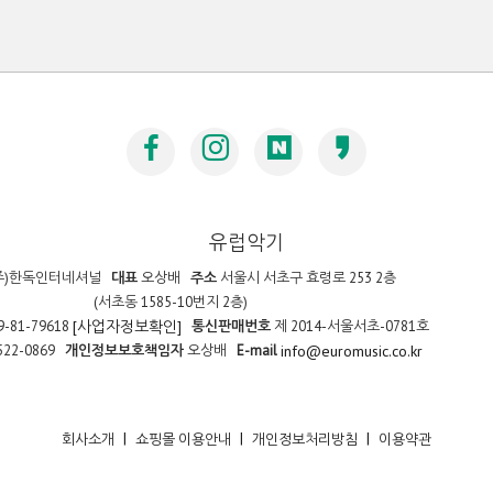
유럽악기
주)한독인터네셔널
대표
오상배
주소
서울시 서초구 효령로 253 2층
(서초동 1585-10번지 2층)
9-81-79618
통신판매번호
제 2014-서울서초-0781호
[사업자정보확인]
522-0869
개인정보보호책임자
오상배
E-mail
info@euromusic.co.kr
|
|
|
회사소개
쇼핑몰 이용안내
개인정보처리방침
이용약관