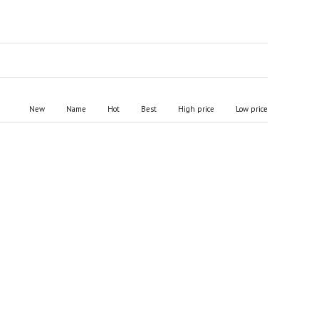
New
Name
Hot
Best
High price
Low price