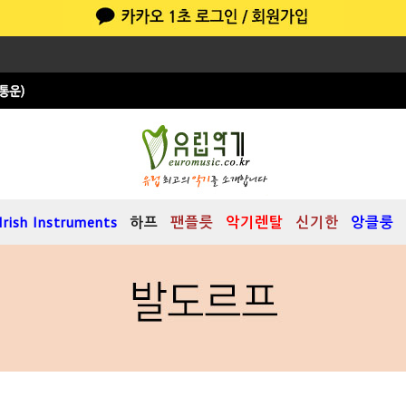
Irish Instruments
하프
팬플릇
악기렌탈
신기한
앙클룽