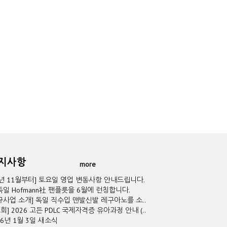
공지사항
more
5년 11월부터] 토요일 영업 변동사항 안내드립니다.
독일 Hofmann社 팬플릇을 6월에 런칭합니다.
규사업 소개] 독일 직수입 맨발신발 레구아노를 소..
2회] 2026 고든 PDLC 국제자격증 유아과정 안내 (..
26년 1월 3일 새소식