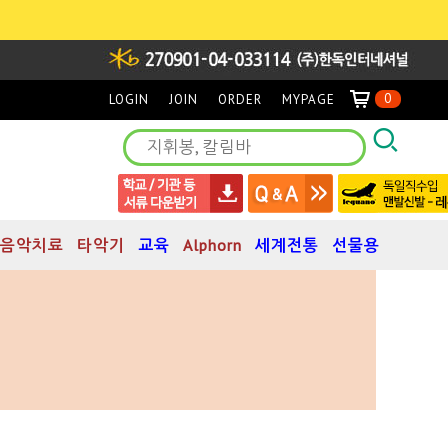
0
LOGIN
JOIN
ORDER
MYPAGE
음악치료
타악기
교육
Alphorn
세계전통
선물용