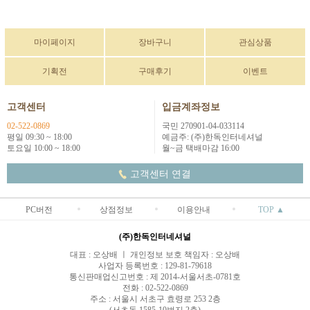
마이페이지
장바구니
관심상품
기획전
구매후기
이벤트
고객센터
입금계좌정보
02-522-0869
국민 270901-04-033114
평일 09:30 ~ 18:00
예금주: (주)한독인터네셔널
토요일 10:00 ~ 18:00
월~금 택배마감 16:00
고객센터 연결
PC버전
상점정보
이용안내
TOP ▲
(주)한독인터네셔널
대표 : 오상배 ㅣ 개인정보 보호 책임자 : 오상배
사업자 등록번호 : 129-81-79618
통신판매업신고번호 : 제 2014-서울서초-0781호
전화 : 02-522-0869
주소 : 서울시 서초구 효령로 253 2층
(서초동 1585-10번지 2층)