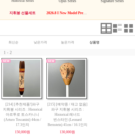
Historical Series
Opus Series
Signature Series
지휘봉 선물세트
2026.8 I New Model Premium Cork
최신순
낮은가격
높은가격
상품명
1 - 2
[214] [추천제품!]파구
[215] [예약중 / 재고 없음]
지휘봉 시리즈 : Historical
파구 지휘봉 시리즈 :
아르투로 토스카니니
Historical 레너드
(Arturo Toscanini) 44cm /
번스타인 (Leonard
17.3인치
Bernstein) 41cm / 16.1인치
150,000원
130,000원