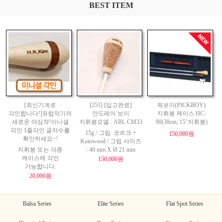
BEST ITEM
[최신기계로
[251] [입고완료]
픽보이(PICKBOY)
각인합니다!]유럽악기의
안드레아 보이
지휘봉 케이스 HC-
새로운 야심작!이니셜
지휘봉모델 : ABL CM33
90(38cm; 15"지휘봉)
각인 1줄각인 글자수를
15g / 그립: 코르크 +
150,000원
확인하세요~!
Kotowood / 그립 사이즈
지휘봉 또는 각종
: 40 mm X Ø 21 mm
케이스에 각인
150,000원
가능합니다.
20,000원
Balsa Series
Elite Series
Flat Spot Series