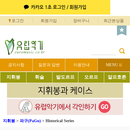
로그인
회원가입
장바구니
최근본상품
공지사항
질문과 답변
이용안내
MENU
지휘봉
휘슬
발도르프
오르프
알프호른
지휘봉
>
파구(PaGu)
>
Historical Series