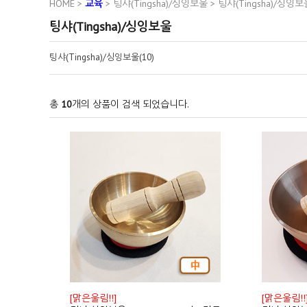
HOME
>
교육
>
팅샤(Tingsha)/싱잉보울
>
팅샤(Tingsha)/싱잉보
팅샤(Tingsha)/싱잉보울
팅샤(Tingsha)/싱잉보울(10)
총
10
개의 상품이 검색 되었습니다.
[맑은울림!!]
[맑은울림!!