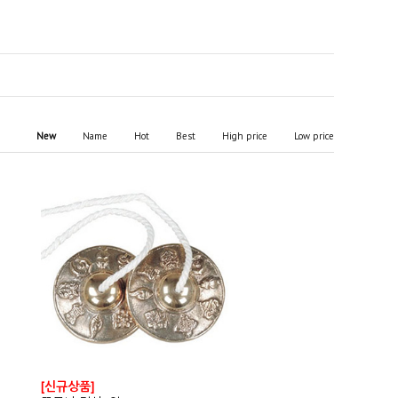
New
Name
Hot
Best
High price
Low price
[신규상품]