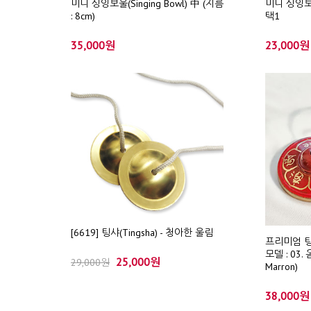
미니 싱잉보울(Singing Bowl) 中 (지름
미니 싱잉보울(
: 8cm)
택1
35,000원
23,000원
[6619] 팅샤(Tingsha) - 청아한 울림
프리미엄 팅샤
모델 : 03.
25,000원
29,000원
Marron)
38,000원