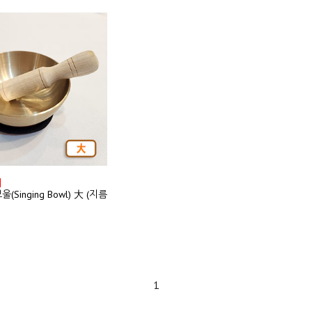
]
Singing Bowl) 大 (지름
1