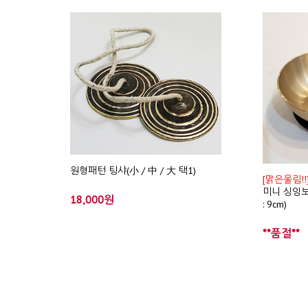
원형패턴 팅샤(小 / 中 / 大 택1)
[맑은울림!!
미니 싱잉보울(
18,000원
: 9cm)
**품절**