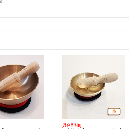
울
]
[맑은울림!!]