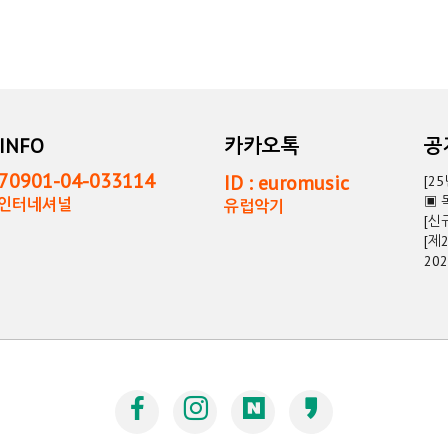
INFO
카카오톡
0901-04-033114
ID : euromusic
[2
▣ 
독인터네셔널
유럽악기
[신
[제
20