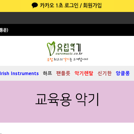
Irish Instruments
하프
팬플릇
악기렌탈
신기한
앙클룽