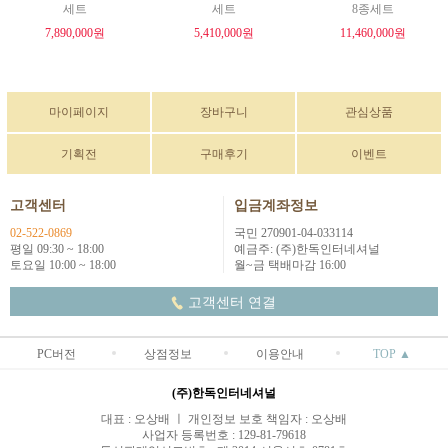
세트
세트
8종세트
7,890,000원
5,410,000원
11,460,000원
마이페이지
장바구니
관심상품
기획전
구매후기
이벤트
고객센터
입금계좌정보
02-522-0869
국민 270901-04-033114
평일 09:30 ~ 18:00
예금주: (주)한독인터네셔널
토요일 10:00 ~ 18:00
월~금 택배마감 16:00
고객센터 연결
PC버전
상점정보
이용안내
TOP ▲
(주)한독인터네셔널
대표 : 오상배 ㅣ 개인정보 보호 책임자 : 오상배
사업자 등록번호 : 129-81-79618