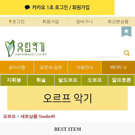
로그인
회원가입
장바구니
최근본상품
공지사항
질문과 답변
이용안내
MENU
지휘봉
휘슬
발도르프
오르프
알프호른
오르프
>
세트상품 Studio49
BEST ITEM