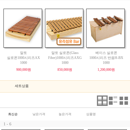
알토
알토 실로폰(Glass
베이스 실로폰
실로폰1000시리즈AX
Fiber)1000시리즈AXG
1000시리즈 반음H-BX
1000
1000
1000
900,000원
850,000원
1,200,000원
세트상품
최신순
낮은가격
높은가격
상품명
1 - 6