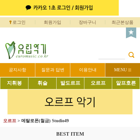
로그인
회원가입
장바구니
최근본상품
공지사항
질문과 답변
이용안내
MENU
지휘봉
휘슬
발도르프
오르프
알프호른
오르프
>
메탈로폰(철금) Studio49
BEST ITEM