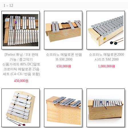
1 - 12
[Perfect 튜닝 / 1대 판매
소프라노 메탈로폰 반음
소프라노 메탈로폰2000
가능 / 중고악기
H-SM 2000
시리즈 SM 2000
신품가격의 80% DC]알토
650,000원
1,000,000원
크로마틱 메탈로폰 25음
세트 (C4~C6 / 반음 포함)
450,000원