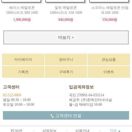
베이스 메탈로폰
알토 메탈로폰
소프라노 메탈로폰 반음
1600시리즈 BM 1600
1600시리즈 AM 1600
H-SM 1600
1,990,000원
940,000원
550,000원
더보기 +
마이페이지
장바구니
관심상품
기획전
구매후기
이벤트
고객센터
입금계좌정보
02-522-0869
국민 270901-04-033114
평일 09:30 ~ 18:00
예금주: (주)한독인터네셔널
토요일 10:00 ~ 18:00
월~금 택배마감 16:00
고객센터 연결
PC버전
상점정보
이용안내
TOP ▲