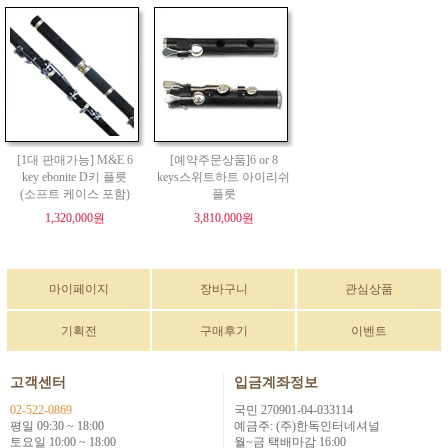
[1대 판매가능] M&E 6
[예약주문상품]6 or 8
key ebonite D키 플릇
keys스위트하트 아이리쉬
(소프트 케이스 포함)
플릇
1,320,000원
3,810,000원
마이페이지
장바구니
관심상품
기획전
구매후기
이벤트
고객센터
입금계좌정보
02-522-0869
국민 270901-04-033114
평일 09:30 ~ 18:00
예금주: (주)한독인터네셔널
토요일 10:00 ~ 18:00
월~금 택배마감 16:00