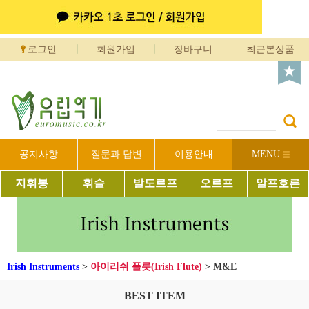
로그인
회원가입
장바구니
최근본상품
공지사항
질문과 답변
이용안내
MENU
지휘봉
휘슬
발도르프
오르프
알프호른
Irish Instruments
>
아이리쉬 플릇(Irish Flute)
>
M&E
BEST ITEM