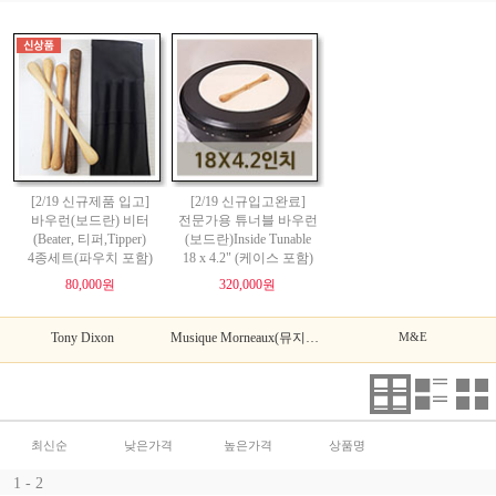
[2/19 신규제품 입고]
[2/19 신규입고완료]
바우런(보드란) 비터
전문가용 튜너블 바우런
(Beater, 티퍼,Tipper)
(보드란)Inside Tunable
4종세트(파우치 포함)
18 x 4.2" (케이스 포함)
80,000원
320,000원
Tony Dixon
Musique Morneaux(뮤지끄 모르노)
M&E
최신순
낮은가격
높은가격
상품명
1 - 2