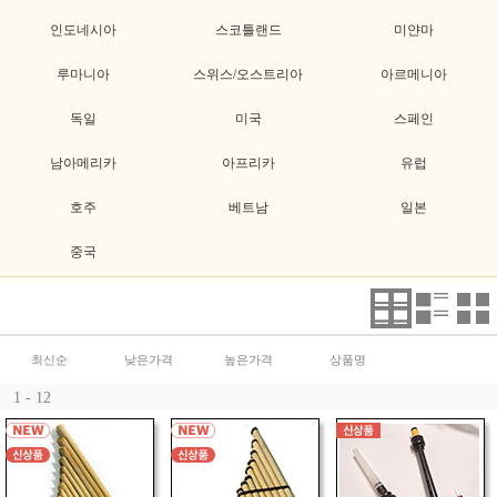
인도네시아
스코틀랜드
미얀마
루마니아
스위스/오스트리아
아르메니아
독일
미국
스페인
남아메리카
아프리카
유럽
호주
베트남
일본
중국
최신순
낮은가격
높은가격
상품명
1 - 12