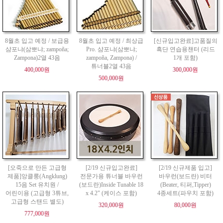
8월초 입고 예정 / 보급용
8월초 입고 예정 / 최상급
[신규입고완료]고품질의
샴포냐(삼뽀냐; zampoña;
Pro. 샴포냐(삼뽀냐;
흑단 연습용챈터 (리드
Zampona)2열 43음
zampoña, Zampona) /
1개 포함)
튜너블2열 43음
400,000원
300,000원
500,000원
[오죽으로 만든 고급형
[2/19 신규입고완료]
[2/19 신규제품 입고]
제품]앙클룽(Angklung)
전문가용 튜너블 바우런
바우런(보드란) 비터
15음 Set 유치원 /
(보드란)Inside Tunable 18
(Beater, 티퍼,Tipper)
어린이용 (고급형 3튜브,
x 4.2" (케이스 포함)
4종세트(파우치 포함)
고급형 스탠드 별도)
320,000원
80,000원
777,000원