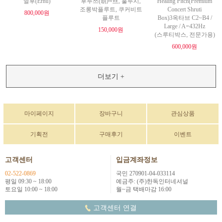
얼후(Erhu)
후루쓰(葫芦丝, 훌루시,
Healing Pitch(Premium
조롱박플루트, 쿠커비트
Concert Shruti
800,000원
플루트
Box)3옥타브 C2~B4 /
Large / A=432Hz
150,000원
(스루티박스, 전문가용)
600,000원
더보기 +
마이페이지
장바구니
관심상품
기획전
구매후기
이벤트
고객센터
입금계좌정보
02-522-0869
국민 270901-04-033114
평일 09:30 ~ 18:00
예금주: (주)한독인터네셔널
토요일 10:00 ~ 18:00
월~금 택배마감 16:00
고객센터 연결