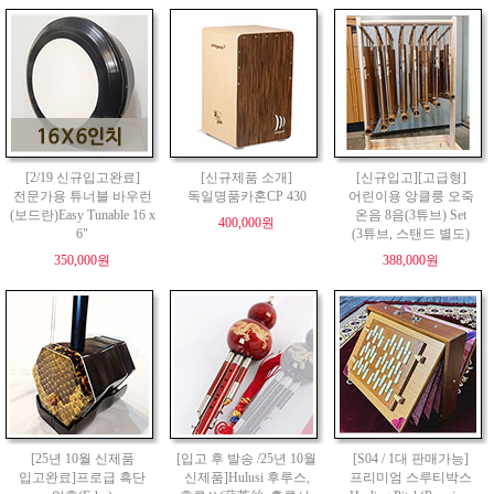
[2/19 신규입고완료]
[신규제품 소개]
[신규입고][고급형]
전문가용 튜너블 바우런
독일명품카혼CP 430
어린이용 앙클룽 오죽
(보드란)Easy Tunable 16 x
온음 8음(3튜브) Set
400,000원
6"
(3튜브, 스탠드 별도)
350,000원
388,000원
[25년 10월 신제품
[입고 후 발송 /25년 10월
[S04 / 1대 판매가능]
입고완료]프로급 흑단
신제품]Hulusi 후루스,
프리미엄 스루티박스