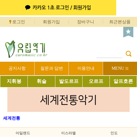
로그인
회원가입
장바구니
최근본상품
공지사항
질문과 답변
이용안내
MENU
지휘봉
휘슬
발도르프
오르프
알프호른
세계전통
아일랜드
이스라엘
인도