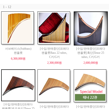
1 - 12
서브베이스(Subbass)
[수입/판매중단]프레다
[수입/판매중단]프레다
팬플릇
팬플룻Bass 22 tubes,
팬플룻[흑단]Tenor 25
C키/G키
tubes, C키/G키
6,300,000원
2,300,000원
2,600,000원
[수입/판매중단]프레다
[수입/판매중단]프레다
[수입/판매중단]프레다
팬플룻[로즈우드]Tenor 25