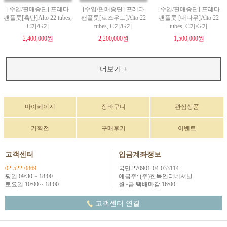
[수입/판매중단] 프레다
[수입/판매중단] 프레다
[수입/판매중단] 프레다
팬플룻[흑단]Alto 22 tubes,
팬플룻[로즈우드]Alto 22
팬플룻 [대나무]Alto 22
C키/G키
tubes, C키/G키
tubes, C키/G키
2,400,000원
2,200,000원
1,500,000원
더보기 +
마이페이지
장바구니
관심상품
기획전
구매후기
이벤트
고객센터
입금계좌정보
02-522-0869
국민 270901-04-033114
평일 09:30 ~ 18:00
예금주: (주)한독인터네셔널
토요일 10:00 ~ 18:00
월~금 택배마감 16:00
고객센터 연결