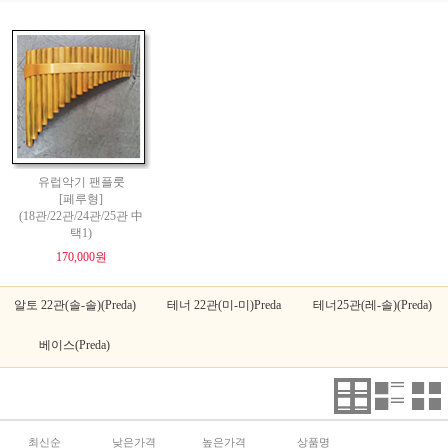
유럽악기 팬플룻
[페루형]
(18관/22관/24관/25관 中
택1)
170,000원
알토 22관(솔-솔)(Preda)
테너 22관(미-미)Preda
테너25관(레-솔)(Preda)
베이스(Preda)
최신순
낮은가격
높은가격
상품명