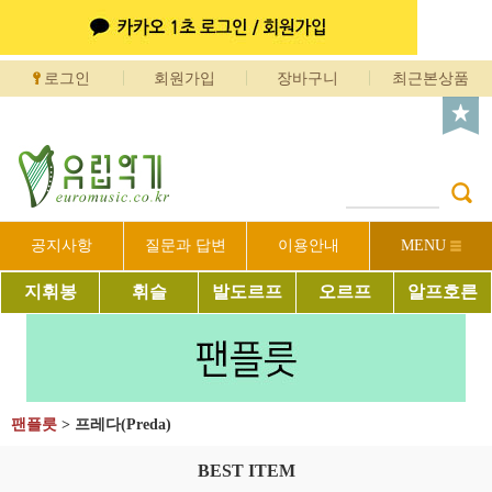
로그인
회원가입
장바구니
최근본상품
공지사항
질문과 답변
이용안내
MENU
지휘봉
휘슬
발도르프
오르프
알프호른
팬플릇
>
프레다(Preda)
BEST ITEM