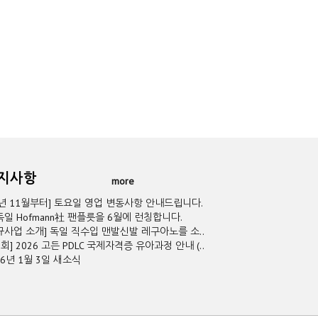
공지사항
more
5년 11월부터] 토요일 영업 변동사항 안내드립니다.
독일 Hofmann社 팬플릇을 6월에 런칭합니다.
규사업 소개] 독일 직수입 맨발신발 레구아노를 소..
2회] 2026 고든 PDLC 국제자격증 유아과정 안내 (..
26년 1월 3일 새소식