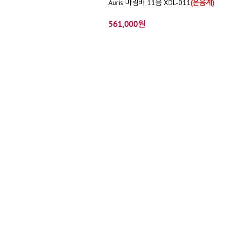
Auris 마림바 11음 XDL-011
(온음계)
561,000원