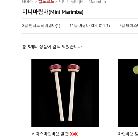
HOME
>
발도르프
>
미니마림바(Mini Marimba)
미니마림바(Mini Marimba)
8음 펜타토닉 마림바(1)
11음 마림바 XDL-011(1)
7음 베이스
총
5
개의 상품이 검색 되었습니다.
베이스마림바용 말렛
XAK
마림바용 