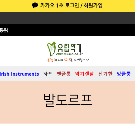
Irish Instruments
하프
팬플릇
악기렌탈
신기한
앙클룽