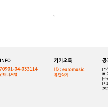
1
INFO
카카오톡
0901-04-033114
ID : euromusic
[2
▣ 
독인터네셔널
유럽악기
[신
[제
20