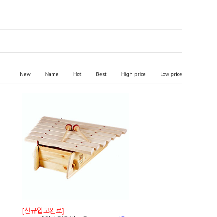
New
Name
Hot
Best
High price
Low price
[신규입고완료]