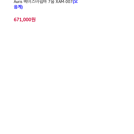
Auris 베이스마림바 7음 XAM-007
(오
음계)
671,000원