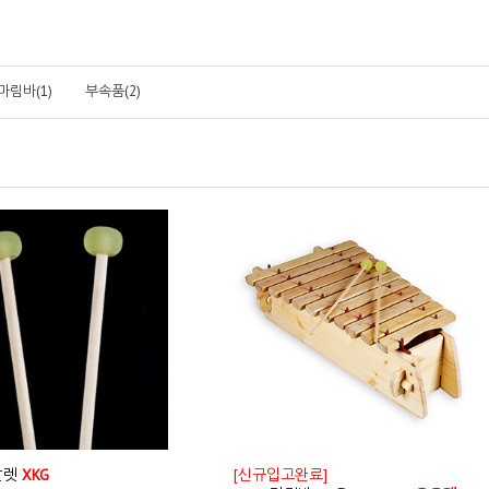
마림바(1)
부속품(2)
말렛
XKG
[신규입고완료]