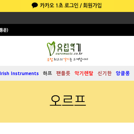
Irish Instruments
하프
팬플릇
악기렌탈
신기한
앙클룽