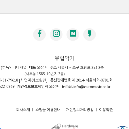
유럽악기
주)한독인터네셔널
대표
오상배
주소
서울시 서초구 효령로 253 2층
(서초동 1585-10번지 2층)
9-81-79618
통신판매번호
제 2014-서울서초-0781호
[사업자정보확인]
522-0869
개인정보보호책임자
오상배
E-mail
info@euromusic.co.kr
|
|
|
회사소개
쇼핑몰 이용안내
개인정보처리방침
이용약관