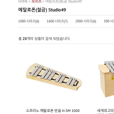
HOME
>
오르프
>
메탈로폰(철금) Studio49
메탈로폰(철금) Studio49
1000 시리즈(6)
1600 시리즈(7)
2000 시리즈(6)
500 시
총
20
개의 상품이 검색 되었습니다.
소프라노 메탈로폰 반음 H-SM 1000
세계최고의