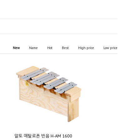
New
Name
Hot
Best
High price
Low price
알토 메탈로폰 반음 H-AM 1600