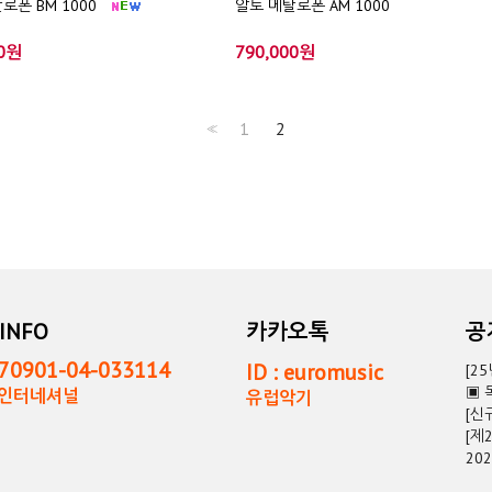
로폰 BM 1000
알토 메탈로폰 AM 1000
00원
790,000원
1
2
<<
INFO
카카오톡
0901-04-033114
ID : euromusic
[2
▣ 
독인터네셔널
유럽악기
[신
[제
20