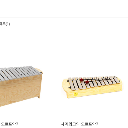
리즈(1)
 오르프악기
세계최고의 오르프악기