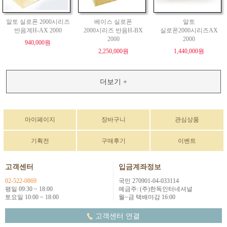
알토 실로폰 2000시리즈
베이스 실로폰
알토
반음계H-AX 2000
2000시리즈 반음H-BX
실로폰2000시리즈AX
2000
2000
940,000원
2,250,000원
1,440,000원
더보기 +
마이페이지
장바구니
관심상품
기획전
구매후기
이벤트
고객센터
입금계좌정보
02-522-0869
국민 270901-04-033114
평일 09:30 ~ 18:00
예금주: (주)한독인터네셔널
토요일 10:00 ~ 18:00
월~금 택배마감 16:00
고객센터 연결