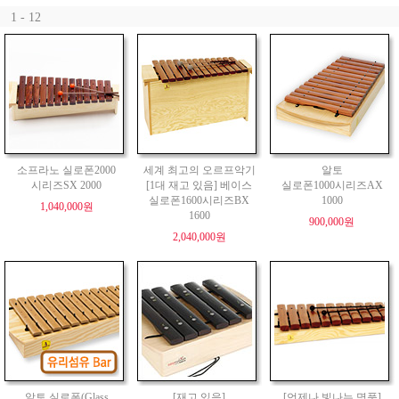
1 - 12
소프라노 실로폰2000
세계 최고의 오르프악기
알토
시리즈SX 2000
[1대 재고 있음] 베이스
실로폰1000시리즈AX
실로폰1600시리즈BX
1000
1,040,000원
1600
900,000원
2,040,000원
알토 실로폰(Glass
[재고 있음]
[언제나 빛나는 명품]