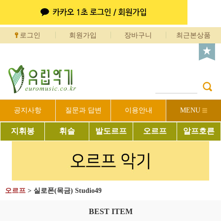
로그인
회원가입
장바구니
최근본상품
공지사항
질문과 답변
이용안내
MENU
지휘봉
휘슬
발도르프
오르프
알프호른
오르프
>
실로폰(목금) Studio49
BEST ITEM